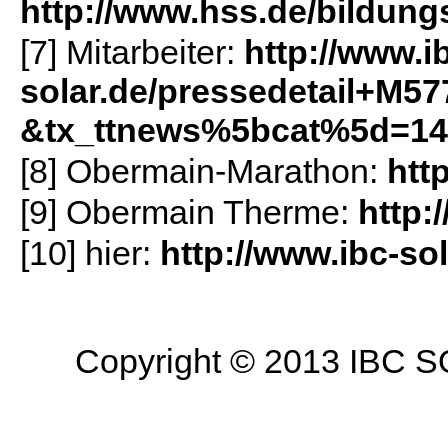
http://www.hss.de/bildung
[7] Mitarbeiter:
http://www.i
solar.de/pressedetail+M5
&tx_ttnews%5bcat%5d=14
[8] Obermain-Marathon:
htt
[9] Obermain Therme:
http:
[10] hier:
http://www.ibc-sol
Copyright © 2013 IBC SO