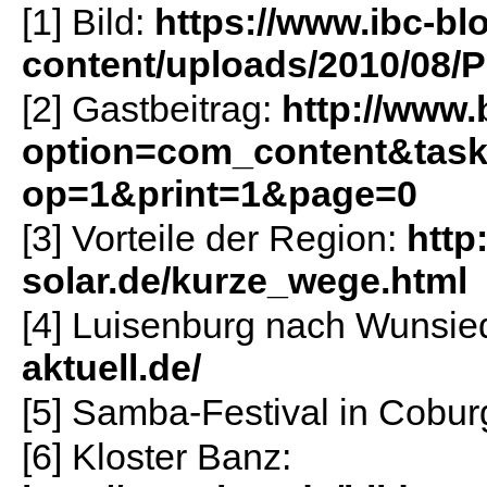
[1] Bild:
https://www.ibc-bl
content/uploads/2010/08/P
[2] Gastbeitrag:
http://www.
option=com_content&tas
op=1&print=1&page=0
[3] Vorteile der Region:
http
solar.de/kurze_wege.html
[4] Luisenburg nach Wunsie
aktuell.de/
[5] Samba-Festival in Cobur
[6] Kloster Banz: