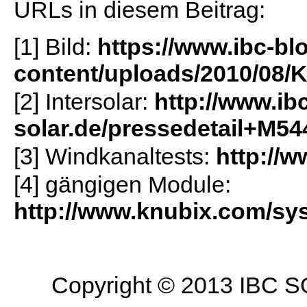
URLs in diesem Beitrag:
[1] Bild:
https://www.ibc-bl
content/uploads/2010/08/K
[2] Intersolar:
http://www.ibc
solar.de/pressedetail+M54
[3] Windkanaltests:
http://w
[4] gängigen Module:
http://www.knubix.com/sy
Copyright © 2013 IBC SO