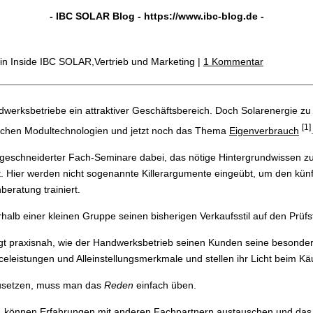
- IBC SOLAR Blog -
https://www.ibc-blog.de
-
in Inside IBC SOLAR,Vertrieb und Marketing |
1 Kommentar
ndwerksbetriebe ein attraktiver Geschäftsbereich. Doch Solarenergie zu
[1]
lichen Modultechnologien und jetzt noch das Thema
Eigenverbrauch
eschneiderter Fach-Seminare dabei, das nötige Hintergrundwissen zu er
ht. Hier werden nicht sogenannte Killerargumente eingeübt, um den kün
eratung trainiert.
alb einer kleinen Gruppe seinen bisherigen Verkaufsstil auf den Prüfs
igt praxisnah, wie der Handwerksbetrieb seinen Kunden seine besondere
leistungen und Alleinstellungsmerkmale und stellen ihr Licht beim Käu
zusetzen, muss man das
Reden
einfach üben.
t, können Erfahrungen mit anderen Fachpartnern austauschen und das a