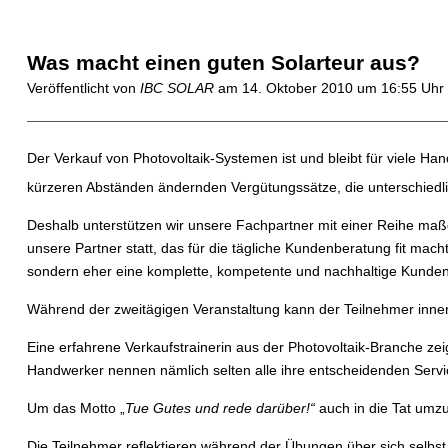
Was macht einen guten Solarteur aus?
Veröffentlicht von
IBC SOLAR
am
14. Oktober 2010 um 16:55 Uhr
Der Verkauf von Photovoltaik-Systemen ist und bleibt für viele Ha
kürzeren Abständen ändernden Vergütungssätze, die unterschied
Deshalb unterstützen wir unsere Fachpartner mit einer Reihe maßg
unsere Partner statt, das für die tägliche Kundenberatung fit mac
sondern eher eine komplette, kompetente und nachhaltige Kundenb
Während der zweitägigen Veranstaltung kann der Teilnehmer innerh
Eine erfahrene Verkaufstrainerin aus der Photovoltaik-Branche ze
Handwerker nennen nämlich selten alle ihre entscheidenden Service
Um das Motto „
Tue Gutes und rede darüber!“
auch in die Tat um
Die Teilnehmer reflektieren während der Übungen über sich selbs