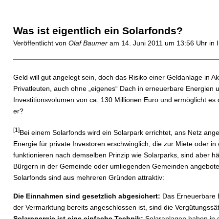
Was ist eigentlich ein Solarfonds?
Veröffentlicht von
Olaf Baumer
am
14. Juni 2011 um 13:56 Uhr
in 
Geld will gut angelegt sein, doch das Risiko einer Geldanlage in Ak
Privatleuten, auch ohne „eigenes“ Dach in erneuerbare Energien u
Investitionsvolumen von ca. 130 Millionen Euro und ermöglicht es d
er?
[1]
Bei einem Solarfonds wird ein Solarpark errichtet, ans Netz an
Energie für private Investoren erschwinglich, die zur Miete oder 
funktionieren nach demselben Prinzip wie Solarparks, sind aber hä
Bürgern in der Gemeinde oder umliegenden Gemeinden angebote
Solarfonds sind aus mehreren Gründen attraktiv:
Die Einnahmen sind gesetzlich abgesichert:
Das Erneuerbare En
der Vermarktung bereits angeschlossen ist, sind die Vergütungssät
Solarenergie ist eine einfache Technik:
Solaranlagen haben in d