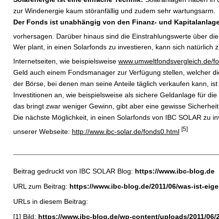
zur Windenergie kaum störanfällig und zudem sehr wartungsarm.
Der Fonds ist unabhängig von den Finanz- und Kapitalanlag
vorhersagen. Darüber hinaus sind die Einstrahlungswerte über die 
Wer plant, in einen Solarfonds zu investieren, kann sich natürlic
Internetseiten, wie beispielsweise
www.umweltfondsvergleich.de/fo
Geld auch einem Fondsmanager zur Verfügung stellen, welcher die 
der Börse, bei denen man seine Anteile täglich verkaufen kann, ist
Investitionen an, wie beispielsweise als sichere Geldanlage für die
das bringt zwar weniger Gewinn, gibt aber eine gewisse Sicherheit,
Die nächste Möglichkeit, in einen Solarfonds von IBC SOLAR zu inve
[5]
unserer Webseite:
http://www.ibc-solar.de/fonds0.html
Beitrag gedruckt von IBC SOLAR Blog:
https://www.ibc-blog.de
URL zum Beitrag:
https://www.ibc-blog.de/2011/06/was-ist-eige
URLs in diesem Beitrag:
[1] Bild:
https://www.ibc-blog.de/wp-content/uploads/2011/06