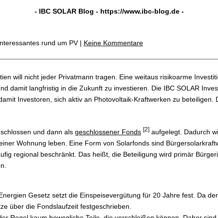
- IBC SOLAR Blog -
https://www.ibc-blog.de
-
Interessantes rund um PV |
Keine Kommentare
tien will nicht jeder Privatmann tragen. Eine weitaus risikoarme Invest
nd damit langfristig in die Zukunft zu investieren. Die IBC SOLAR Inve
amit Investoren, sich aktiv an Photovoltaik-Kraftwerken zu beteiligen. 
[2]
geschlossen und dann als
geschlossener Fonds
aufgelegt. Dadurch w
in einer Wohnung leben. Eine Form von Solarfonds sind Bürgersolarkraft
ufig regional beschränkt. Das heißt, die Beteiligung wird primär Bürge
n.
ergien Gesetz setzt die Einspeisevergütung für 20 Jahre fest. Da der
ze über die Fondslaufzeit festgeschrieben.
er Regel kaum bewegliche Teile, die verschleißen können. Daher sind 