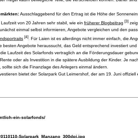
emärkten:
Ausschlaggebend für den Ertrag ist die Höhe der Sonneneinstr
[3]
Laufzeit von 20 Jahren sehr stabil, wie ein
früherer Blogbeitrag
zeig
h zunächst einmal selbst informieren, Angebote vergleichen und den pas
[4]
ndsportraits
. Für Laien ist es allerdings nicht immer einfach, die An
besten Angebote heraussucht, das Geld entsprechend investiert und üb
 die Laufzeit des Solarfonds vertraglich an die Förderungsdauer gebunde
 Rente oder als Investition in die spätere Ausbildung der Kinder. Je na
 sollte sich die Finanzlage des Anlegers einmal ändern.
stieren bietet der Solarpark Gut Leimershof, der am 19. Juni offiziell
ntlich-ein-solarfonds/
/20110110-Solarpark_Manzano_300dpi.jpg