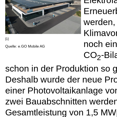
Elektrof
Erneuer
werden,
Klimavor
[1]
noch ein
Quelle: e.GO Mobile AG
CO
-Bil
2
schon in der Produktion so g
Deshalb wurde der neue Pro
einer Photovoltaikanlage vo
zwei Bauabschnitten werden
Gesamtleistung von 1,5 MWp