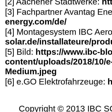
[2] Aachener Stadtwerke:
ht
[3] Fachpartner Avantag En
energy.com/de/
[4] Montagesystem IBC Aero
solar.de/installateure/pr
[5] Bild:
https://www.ibc-bl
content/uploads/2018/10/
Medium.jpeg
[6] e.GO Elektrofahrzeuge:
h
Copyright © 2013 IBC SO