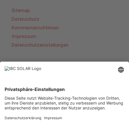
Sitemap
Datenschutz
Kommentarrichtlinien
Impressum
Datenschutzeinstellungen
Über IBC SOLAR
IBC SOLAR ist ein führender Fullservice-Anbieter
von Energielösungen und Dienstleistungen im
Bereich Photovoltaik und Speicher. Das
Unternehmen bietet Komplettsysteme an und
deckt das gesamte Spektrum von der Planung
bis zur schlüsselfertigen Übergabe von
Photovoltaik-Anlagen ab. Das Angebot umfasst