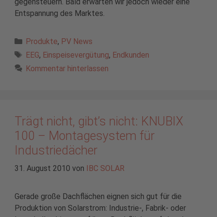
gegensteuern. Bald erwarten wir jedoch wieder eine
Entspannung des Marktes.
Kategorien
Produkte
,
PV News
Schlagwörter
EEG
,
Einspeisevergütung
,
Endkunden
Kommentar hinterlassen
Trägt nicht, gibt’s nicht: KNUBIX
100 – Montagesystem für
Industriedächer
31. August 2010
von
IBC SOLAR
Gerade große Dachflächen eignen sich gut für die
Produktion von Solarstrom: Industrie-, Fabrik- oder