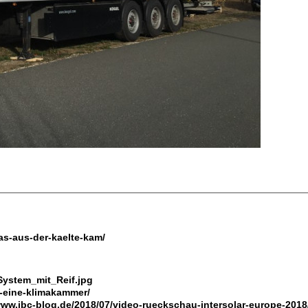
as-aus-der-kaelte-kam/
System_mit_Reif.jpg
-eine-klimakammer/
www.ibc-blog.de/2018/07/video-rueckschau-intersolar-europe-2018