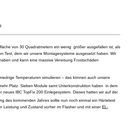
e
dfläche von 30 Quadratmetern ein wenig größer ausgefallen ist, als
en Test, dem wir unsere Montagesysteme ausgesetzt haben. Wir
haben und kann eine massive Vereisung Frostschäden
 niedrige Temperaturen simulieren – das können auch unsere
el mehr Platz. Sieben Module samt Unterkonstruktion haben in dem
r neues IBC TopFix 200 Einlegesystem. Dieses hatten wir auf der
ang des kommenden Jahres sollte nun noch einmal ein Härtetest
en Leistung und Zustand vorher im Flasher und mit einer
EL-