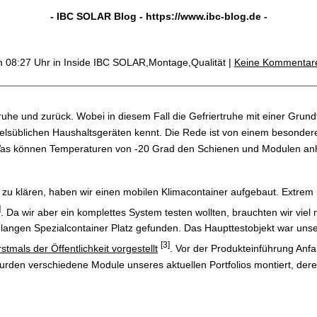
- IBC SOLAR Blog -
https://www.ibc-blog.de
-
m 08:27 Uhr
in Inside IBC SOLAR,Montage,Qualität |
Keine Kommentar
ruhe und zurück. Wobei in diesem Fall die Gefriertruhe mit einer Grun
lsüblichen Haushaltsgeräten kennt. Die Rede ist von einem besonder
 Was können Temperaturen von -20 Grad den Schienen und Modulen an
zu klären, haben wir einen mobilen Klimacontainer aufgebaut. Extrem
]
. Da wir aber ein komplettes System testen wollten, brauchten wir vi
 langen Spezialcontainer Platz gefunden. Das Haupttestobjekt war unse
[3]
stmals der Öffentlichkeit vorgestellt
. Vor der Produkteinführung Anf
wurden verschiedene Module unseres aktuellen Portfolios montiert, der