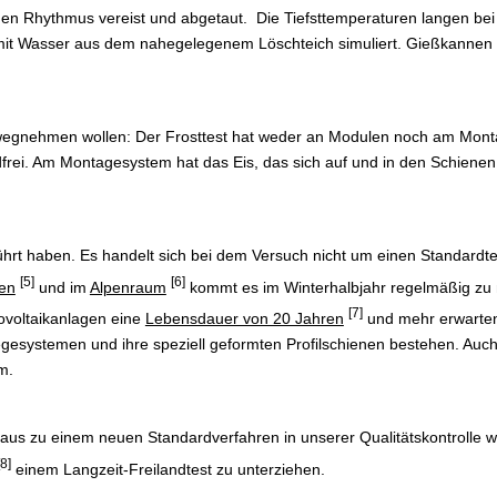
n Rhythmus vereist und abgetaut. Die Tiefsttemperaturen langen bei 
 mit Wasser aus dem nahegelegenem Löschteich simuliert. Gießkannen
vorwegnehmen wollen: Der Frosttest hat weder an Modulen noch am Mon
rei. Am Montagesystem hat das Eis, das sich auf und in den Schienen
hrt haben. Es handelt sich bei dem Versuch nicht um einen Standardtes
[5]
[6]
en
und im
Alpenraum
kommt es im Winterhalbjahr regelmäßig zu
[7]
ovoltaikanlagen eine
Lebensdauer von 20 Jahren
und mehr erwarten,
gesystemen und ihre speziell geformten Profilschienen bestehen. Auch 
m.
aus zu einem neuen Standardverfahren in unserer Qualitätskontrolle 
[8]
einem Langzeit-Freilandtest zu unterziehen.