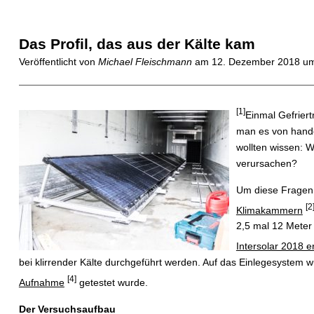
Das Profil, das aus der Kälte kam
Veröffentlicht von
Michael Fleischmann
am
12. Dezember 2018 u
[1]
Einmal Gefriert
man es von hande
wollten wissen:
verursachen?
Um diese Fragen 
[2
Klimakammern
2,5 mal 12 Meter
Intersolar 2018 er
bei klirrender Kälte durchgeführt werden. Auf das Einlegesystem 
[4]
Aufnahme
getestet wurde.
Der Versuchsaufbau