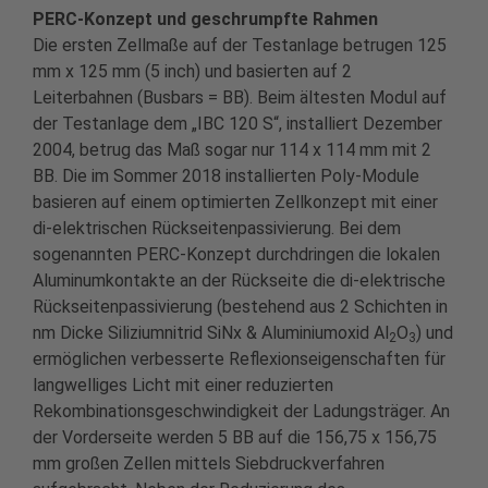
PERC-Konzept und geschrumpfte Rahmen
Die ersten Zellmaße auf der Testanlage betrugen 125
mm x 125 mm (5 inch) und basierten auf 2
Leiterbahnen (Busbars = BB). Beim ältesten Modul auf
der Testanlage dem „IBC 120 S“, installiert Dezember
2004, betrug das Maß sogar nur 114 x 114 mm mit 2
BB. Die im Sommer 2018 installierten Poly-Module
basieren auf einem optimierten Zellkonzept mit einer
di-elektrischen Rückseitenpassivierung. Bei dem
sogenannten PERC-Konzept durchdringen die lokalen
Aluminumkontakte an der Rückseite die di-elektrische
Rückseitenpassivierung (bestehend aus 2 Schichten in
nm Dicke Siliziumnitrid SiNx & Aluminiumoxid Al
O
) und
2
3
ermöglichen verbesserte Reflexionseigenschaften für
langwelliges Licht mit einer reduzierten
Rekombinationsgeschwindigkeit der Ladungsträger. An
der Vorderseite werden 5 BB auf die 156,75 x 156,75
mm großen Zellen mittels Siebdruckverfahren