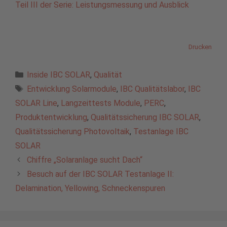
Teil III der Serie: Leistungsmessung und Ausblick
Drucken
Kategorien
Inside IBC SOLAR
,
Qualität
Schlagwörter
Entwicklung Solarmodule
,
IBC Qualitätslabor
,
IBC
SOLAR Line
,
Langzeittests Module
,
PERC
,
Produktentwicklung
,
Qualitätssicherung IBC SOLAR
,
Qualitätssicherung Photovoltaik
,
Testanlage IBC
SOLAR
Chiffre „Solaranlage sucht Dach“
Besuch auf der IBC SOLAR Testanlage II:
Delamination, Yellowing, Schneckenspuren