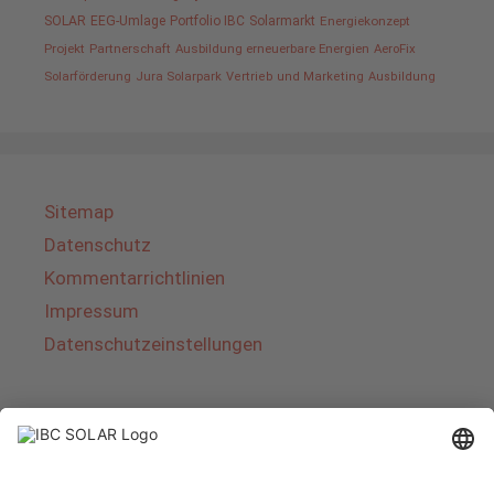
SOLAR
EEG-Umlage
Portfolio IBC
Solarmarkt
Energiekonzept
Projekt
Partnerschaft
Ausbildung erneuerbare Energien
AeroFix
Solarförderung
Jura Solarpark
Vertrieb und Marketing
Ausbildung
Sitemap
Datenschutz
Kommentarrichtlinien
Impressum
Datenschutzeinstellungen
Über IBC SOLAR
IBC SOLAR ist ein führender Fullservice-Anbieter