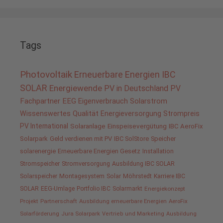
Tags
Photovoltaik
Erneuerbare Energien
IBC
SOLAR
Energiewende
PV in Deutschland
PV
Fachpartner
EEG
Eigenverbrauch
Solarstrom
Wissenswertes
Qualität
Energieversorgung
Strompreis
PV International
Solaranlage
Einspeisevergütung
IBC AeroFix
Solarpark
Geld verdienen mit PV
IBC SolStore
Speicher
solarenergie
Erneuerbare Energien Gesetz
Installation
Stromspeicher
Stromversorgung
Ausbildung IBC SOLAR
Solarspeicher
Montagesystem
Solar
Möhrstedt
Karriere IBC
SOLAR
EEG-Umlage
Portfolio IBC
Solarmarkt
Energiekonzept
Projekt
Partnerschaft
Ausbildung erneuerbare Energien
AeroFix
Solarförderung
Jura Solarpark
Vertrieb und Marketing
Ausbildung