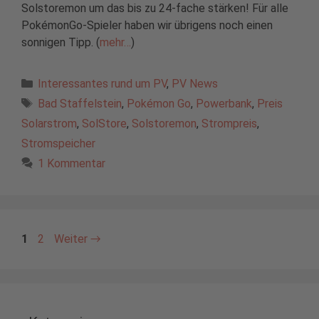
Solstoremon um das bis zu 24-fache stärken! Für alle
PokémonGo-Spieler haben wir übrigens noch einen
sonnigen Tipp. (
mehr…
)
Kategorien
Interessantes rund um PV
,
PV News
Schlagwörter
Bad Staffelstein
,
Pokémon Go
,
Powerbank
,
Preis
Solarstrom
,
SolStore
,
Solstoremon
,
Strompreis
,
Stromspeicher
1 Kommentar
Seite
Seite
1
2
Weiter
→