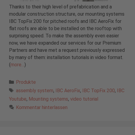
Thanks to their high level of prefabrication and a
modular construction structure, our mounting systems
IBC TopFix 200 for pitched roofs and IBC AeroFix for
flat roofs are able to be installed on the rooftop with
surprising speed. To make the assembly even easier
now, we have expanded our services for our Premium
Partners and have met a request previously expressed
by many of them: installation tutorials in video format.
(
more…
)
Kategorien
Produkte
Schlagwörter
assembly system
,
IBC AeroFix
,
IBC TopFix 200
,
IBC
Youtube
,
Mounting systems
,
video tutorial
Kommentar hinterlassen