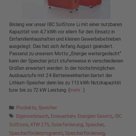
Bislang war unser IBC SolStore Li mit einer nutzbaren
Kapazität von 4,7 kWh vor allem für den Einsatz in
Einfamilienhaushalten und kleinen Gewerbebetrieben
ausgelegt. Das hat sich Anfang August geändert.
Passend zu unserem Motto „Energie weitergedacht“
kann der Speicher jetzt stufenweise in verschiedenen
Größen erweitert werden. In der höchstmöglichen
Ausbaustufe mit 24 Batterieeinheiten bietet der
Lithium-Speicher dann bis zu 113 kWh Nutzkapazität
bzw. bis zu 72 kW Leistung. (
mehr…
)
Kategorien
Produkte
,
Speicher
Schlagwörter
Eigenverbrauch
,
Erneuerbare Energien Gesetz
,
IBC
SolStore
,
KfW 275
,
Solarförderung
,
Speicher
,
Speicherförderprogramm
,
Speicherförderung
,