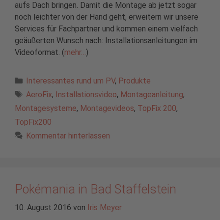
aufs Dach bringen. Damit die Montage ab jetzt sogar
noch leichter von der Hand geht, erweitern wir unsere
Services für Fachpartner und kommen einem vielfach
geäußerten Wunsch nach: Installationsanleitungen im
Videoformat. (
mehr…
)
Kategorien
Interessantes rund um PV
,
Produkte
Schlagwörter
AeroFix
,
Installationsvideo
,
Montageanleitung
,
Montagesysteme
,
Montagevideos
,
TopFix 200
,
TopFix200
Kommentar hinterlassen
Pokémania in Bad Staffelstein
10. August 2016
von
Iris Meyer