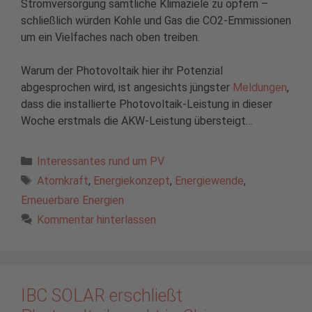
Stromversorgung sämtliche Klimaziele zu opfern –
schließlich würden Kohle und Gas die CO2-Emmissionen
um ein Vielfaches nach oben treiben.
Warum der Photovoltaik hier ihr Potenzial
abgesprochen wird, ist angesichts jüngster
Meldungen
,
dass die installierte Photovoltaik-Leistung in dieser
Woche erstmals die AKW-Leistung übersteigt…
Kategorien
Interessantes rund um PV
Schlagwörter
Atomkraft
,
Energiekonzept
,
Energiewende
,
Erneuerbare Energien
Kommentar hinterlassen
IBC SOLAR erschließt