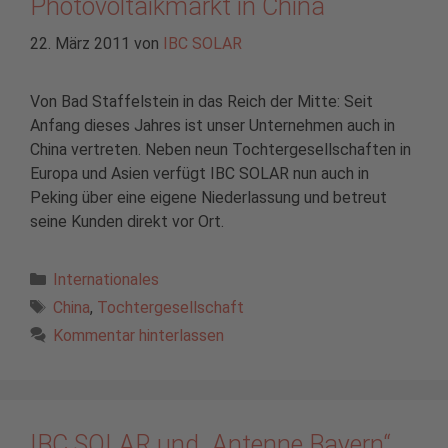
Photovoltaikmarkt in China
22. März 2011
von
IBC SOLAR
Von Bad Staffelstein in das Reich der Mitte: Seit
Anfang dieses Jahres ist unser Unternehmen auch in
China vertreten. Neben neun Tochtergesellschaften in
Europa und Asien verfügt IBC SOLAR nun auch in
Peking über eine eigene Niederlassung und betreut
seine Kunden direkt vor Ort.
Kategorien
Internationales
Schlagwörter
China
,
Tochtergesellschaft
Kommentar hinterlassen
IBC SOLAR und „Antenne Bayern“