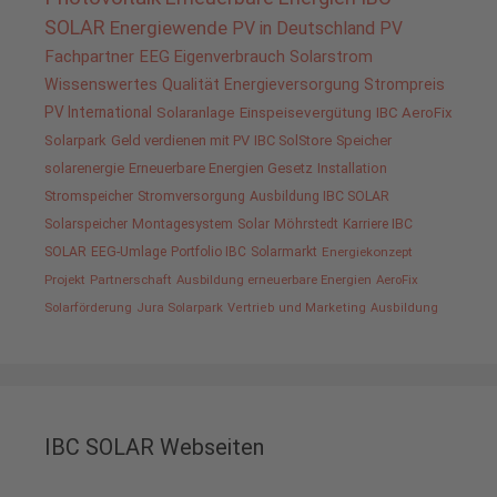
SOLAR
Energiewende
PV in Deutschland
PV
Fachpartner
EEG
Eigenverbrauch
Solarstrom
Wissenswertes
Qualität
Energieversorgung
Strompreis
PV International
Solaranlage
Einspeisevergütung
IBC AeroFix
Solarpark
Geld verdienen mit PV
IBC SolStore
Speicher
solarenergie
Erneuerbare Energien Gesetz
Installation
Stromspeicher
Stromversorgung
Ausbildung IBC SOLAR
Solarspeicher
Montagesystem
Solar
Möhrstedt
Karriere IBC
SOLAR
EEG-Umlage
Portfolio IBC
Solarmarkt
Energiekonzept
Projekt
Partnerschaft
Ausbildung erneuerbare Energien
AeroFix
Solarförderung
Jura Solarpark
Vertrieb und Marketing
Ausbildung
IBC SOLAR Webseiten