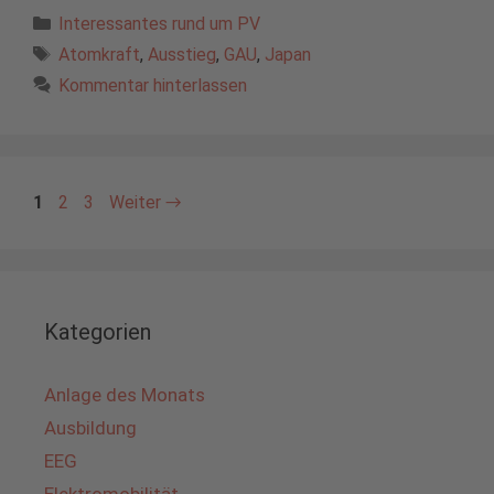
Kategorien
Interessantes rund um PV
Schlagwörter
Atomkraft
,
Ausstieg
,
GAU
,
Japan
Kommentar hinterlassen
Seite
Seite
Seite
1
2
3
Weiter
→
Kategorien
Anlage des Monats
Ausbildung
EEG