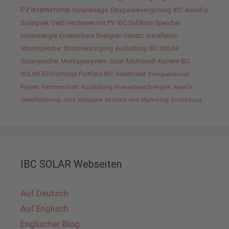
PV International
Solaranlage
Einspeisevergütung
IBC AeroFix
Solarpark
Geld verdienen mit PV
IBC SolStore
Speicher
solarenergie
Erneuerbare Energien Gesetz
Installation
Stromspeicher
Stromversorgung
Ausbildung IBC SOLAR
Solarspeicher
Montagesystem
Solar
Möhrstedt
Karriere IBC
SOLAR
EEG-Umlage
Portfolio IBC
Solarmarkt
Energiekonzept
Projekt
Partnerschaft
Ausbildung erneuerbare Energien
AeroFix
Solarförderung
Jura Solarpark
Vertrieb und Marketing
Ausbildung
IBC SOLAR Webseiten
Auf Deutsch
Auf Englisch
Englischer Blog