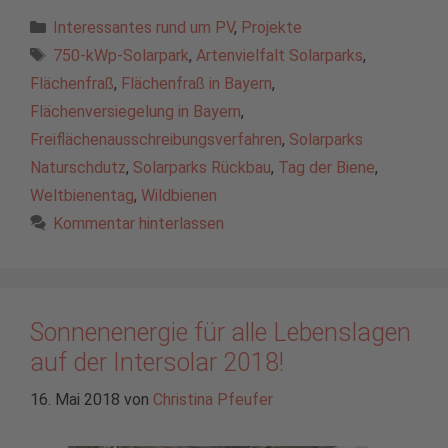
Kategorien
Interessantes rund um PV
,
Projekte
Schlagwörter
750-kWp-Solarpark
,
Artenvielfalt Solarparks
,
Flächenfraß
,
Flächenfraß in Bayern
,
Flächenversiegelung in Bayern
,
Freiflächenausschreibungsverfahren
,
Solarparks
Naturschdutz
,
Solarparks Rückbau
,
Tag der Biene
,
Weltbienentag
,
Wildbienen
Kommentar hinterlassen
Sonnenenergie für alle Lebenslagen
auf der Intersolar 2018!
16. Mai 2018
von
Christina Pfeufer