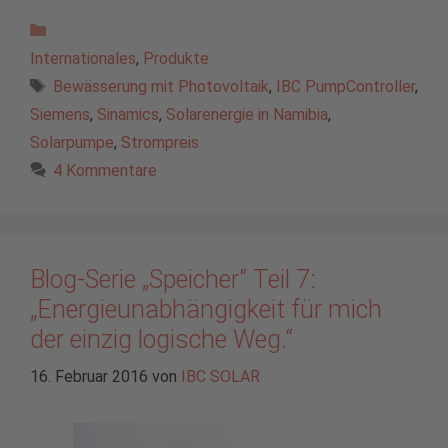
Kategorien
Internationales
,
Produkte
Schlagwörter
Bewässerung mit Photovoltaik
,
IBC PumpController
,
Siemens
,
Sinamics
,
Solarenergie in Namibia
,
Solarpumpe
,
Strompreis
4 Kommentare
Blog-Serie „Speicher“ Teil 7:
„Energieunabhängigkeit für mich
der einzig logische Weg.“
16. Februar 2016
von
IBC SOLAR