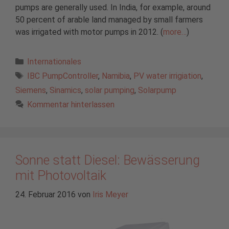
pumps are generally used. In India, for example, around
50 percent of arable land managed by small farmers
was irrigated with motor pumps in 2012. (
more…
)
Kategorien
Internationales
Schlagwörter
IBC PumpController
,
Namibia
,
PV water irrigiation
,
Siemens
,
Sinamics
,
solar pumping
,
Solarpump
Kommentar hinterlassen
Sonne statt Diesel: Bewässerung
mit Photovoltaik
24. Februar 2016
von
Iris Meyer