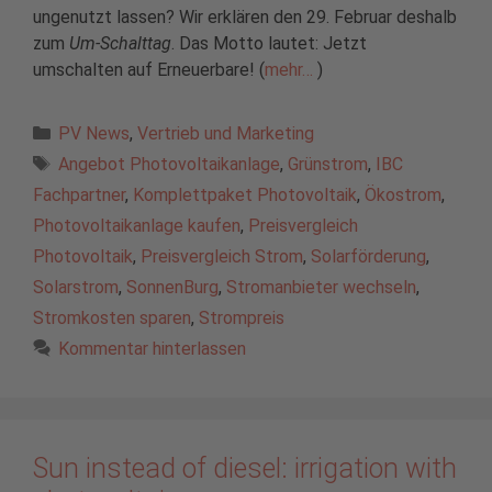
ungenutzt lassen? Wir erklären den 29. Februar deshalb
zum
Um-Schalttag
. Das Motto lautet: Jetzt
umschalten auf Erneuerbare! (
mehr…
)
Kategorien
PV News
,
Vertrieb und Marketing
Schlagwörter
Angebot Photovoltaikanlage
,
Grünstrom
,
IBC
Fachpartner
,
Komplettpaket Photovoltaik
,
Ökostrom
,
Photovoltaikanlage kaufen
,
Preisvergleich
Photovoltaik
,
Preisvergleich Strom
,
Solarförderung
,
Solarstrom
,
SonnenBurg
,
Stromanbieter wechseln
,
Stromkosten sparen
,
Strompreis
Kommentar hinterlassen
Sun instead of diesel: irrigation with