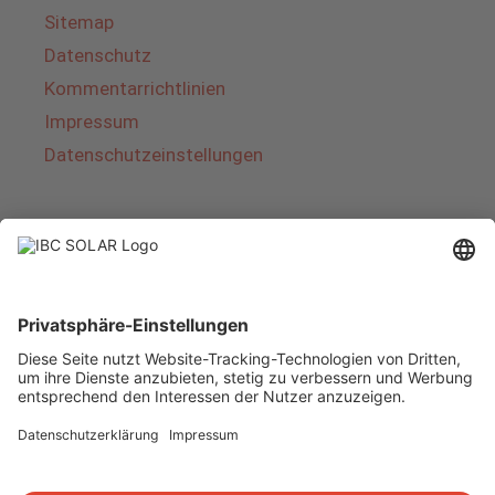
Sitemap
Datenschutz
Kommentarrichtlinien
Impressum
Datenschutzeinstellungen
Über IBC SOLAR
IBC SOLAR ist ein führender Fullservice-Anbieter
von Energielösungen und Dienstleistungen im
Bereich Photovoltaik und Speicher. Das
Unternehmen bietet Komplettsysteme an und
deckt das gesamte Spektrum von der Planung
bis zur schlüsselfertigen Übergabe von
Photovoltaik-Anlagen ab. Das Angebot umfasst
Energielösungen für Eigenheime, Gewerbe und