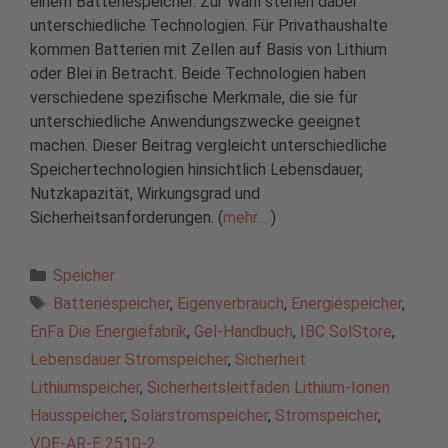
einem Batteriespeicher. Zur Wahl stehen dabei
unterschiedliche Technologien. Für Privathaushalte
kommen Batterien mit Zellen auf Basis von Lithium
oder Blei in Betracht. Beide Technologien haben
verschiedene spezifische Merkmale, die sie für
unterschiedliche Anwendungszwecke geeignet
machen. Dieser Beitrag vergleicht unterschiedliche
Speichertechnologien hinsichtlich Lebensdauer,
Nutzkapazität, Wirkungsgrad und
Sicherheitsanforderungen. (
mehr…
)
Kategorien
Speicher
Schlagwörter
Batteriespeicher
,
Eigenverbrauch
,
Energiespeicher
,
EnFa Die Energiefabrik
,
Gel-Handbuch
,
IBC SolStore
,
Lebensdauer Stromspeicher
,
Sicherheit
Lithiumspeicher
,
Sicherheitsleitfaden Lithium-Ionen
Hausspeicher
,
Solarstromspeicher
,
Stromspeicher
,
VDE-AR-E 2510-2