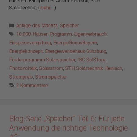
unserem Fachpartner Achim Heinisch, STH
Solartechnik. (
mehr…
)
Kategorien
Anlage des Monats
,
Speicher
Schlagwörter
10.000-Häuser-Programm
,
Eigenverbrauch
,
Einspeisevergütung
,
EnergieBonusBayern
,
Energiekonzept
,
Energiewendehaus Günzburg
,
Förderprogramm Solarspeicher
,
IBC SolStore
,
Photovoltaik
,
Solarstrom
,
STH Solartechnik Heinisch
,
Strompreis
,
Stromspeicher
2 Kommentare
Blog-Serie „Speicher“ Teil 6: Für jede
Anwendung die richtige Technologie