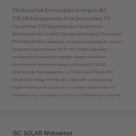
Photovoltaik
Erneuerbare Energien
IBC
SOLAR
Energiewende
PV in Deutschland
PV
Fachpartner
EEG
Eigenverbrauch
Solarstrom
Wissenswertes
Qualität
Energieversorgung
Strompreis
PV International
Solaranlage
Einspeisevergütung
IBC AeroFix
Solarpark
Geld verdienen mit PV
IBC SolStore
Speicher
solarenergie
Erneuerbare Energien Gesetz
Installation
Stromspeicher
Stromversorgung
Ausbildung IBC SOLAR
Solarspeicher
Montagesystem
Solar
Möhrstedt
Karriere IBC
SOLAR
EEG-Umlage
Portfolio IBC
Solarmarkt
Energiekonzept
Projekt
Partnerschaft
Ausbildung erneuerbare Energien
AeroFix
Solarförderung
Jura Solarpark
Vertrieb und Marketing
Ausbildung
IBC SOLAR Webseiten