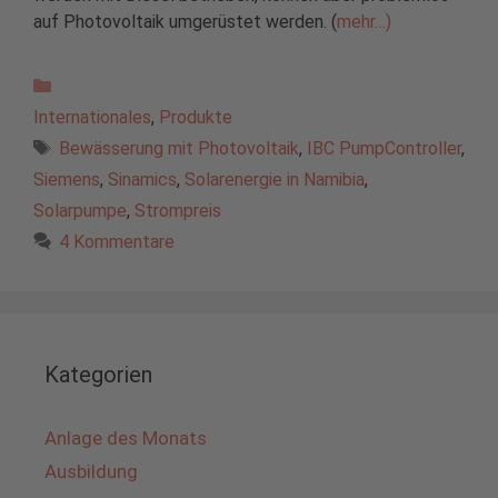
auf Photovoltaik umgerüstet werden. (
mehr…)
Kategorien
Internationales
,
Produkte
Schlagwörter
Bewässerung mit Photovoltaik
,
IBC PumpController
,
Siemens
,
Sinamics
,
Solarenergie in Namibia
,
Solarpumpe
,
Strompreis
4 Kommentare
Kategorien
Anlage des Monats
Ausbildung