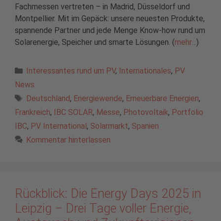
Fachmessen vertreten – in Madrid, Düsseldorf und
Montpellier. Mit im Gepäck: unsere neuesten Produkte,
spannende Partner und jede Menge Know-how rund um
Solarenergie, Speicher und smarte Lösungen. (
mehr…
)
Kategorien
Interessantes rund um PV
,
Internationales
,
PV
News
Schlagwörter
Deutschland
,
Energiewende
,
Erneuerbare Energien
,
Frankreich
,
IBC SOLAR
,
Messe
,
Photovoltaik
,
Portfolio
IBC
,
PV International
,
Solarmarkt
,
Spanien
Kommentar hinterlassen
Rückblick: Die Energy Days 2025 in
Leipzig – Drei Tage voller Energie,