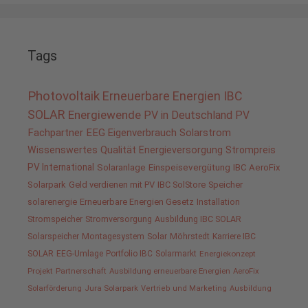
Tags
Photovoltaik
Erneuerbare Energien
IBC
SOLAR
Energiewende
PV in Deutschland
PV
Fachpartner
EEG
Eigenverbrauch
Solarstrom
Wissenswertes
Qualität
Energieversorgung
Strompreis
PV International
Solaranlage
Einspeisevergütung
IBC AeroFix
Solarpark
Geld verdienen mit PV
IBC SolStore
Speicher
solarenergie
Erneuerbare Energien Gesetz
Installation
Stromspeicher
Stromversorgung
Ausbildung IBC SOLAR
Solarspeicher
Montagesystem
Solar
Möhrstedt
Karriere IBC
SOLAR
EEG-Umlage
Portfolio IBC
Solarmarkt
Energiekonzept
Projekt
Partnerschaft
Ausbildung erneuerbare Energien
AeroFix
Solarförderung
Jura Solarpark
Vertrieb und Marketing
Ausbildung