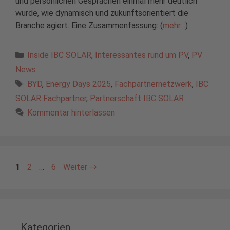
und persönlichen Gesprächen einmal mehr deutlich
wurde, wie dynamisch und zukunftsorientiert die
Branche agiert. Eine Zusammenfassung: (
mehr…
)
Kategorien
Inside IBC SOLAR
,
Interessantes rund um PV
,
PV
News
Schlagwörter
BYD
,
Energy Days 2025
,
Fachpartnernetzwerk
,
IBC
SOLAR Fachpartner
,
Partnerschaft IBC SOLAR
Kommentar hinterlassen
Seite
Seite
Seite
1
2
…
6
Weiter
→
Kategorien