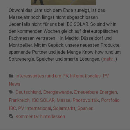
Obwohl das Jahr sich dem Ende zuneigt, ist das
Messejahr noch längst nicht abgeschlossen.
Jedenfalls nicht für uns bei IBC SOLAR. So sind wir in
den kommenden Wochen gleich auf drei europäischen
Fachmessen vertreten – in Madrid, Düsseldorf und
Montpellier. Mit im Gepäck: unsere neuesten Produkte,
spannende Partner und jede Menge Know-how rund um
Solarenergie, Speicher und smarte Lösungen. (
mehr…
)
Kategorien
Interessantes rund um PV
,
Internationales
,
PV
News
Schlagwörter
Deutschland
,
Energiewende
,
Erneuerbare Energien
,
Frankreich
,
IBC SOLAR
,
Messe
,
Photovoltaik
,
Portfolio
IBC
,
PV International
,
Solarmarkt
,
Spanien
Kommentar hinterlassen