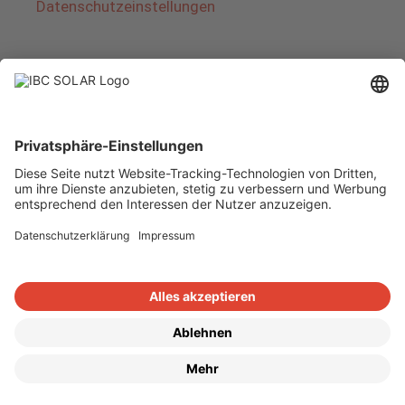
Datenschutzeinstellungen
Über IBC SOLAR
IBC SOLAR ist ein führender Fullservice-Anbieter
von Energielösungen und Dienstleistungen im
Bereich Photovoltaik und Speicher. Das
Unternehmen bietet Komplettsysteme an und
deckt das gesamte Spektrum von der Planung
bis zur schlüsselfertigen Übergabe von
Photovoltaik-Anlagen ab. Das Angebot umfasst
Energielösungen für Eigenheime, Gewerbe und
Industrie sowie Solarparks.
Copyright © 2026
·
GeneratePress
·
IBC SOLAR AG
·
WordPress