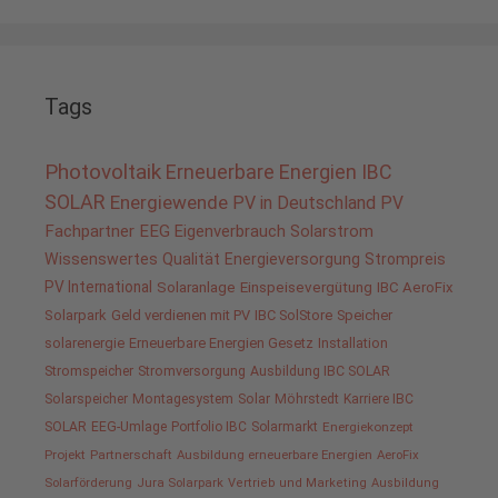
Tags
Photovoltaik
Erneuerbare Energien
IBC
SOLAR
Energiewende
PV in Deutschland
PV
Fachpartner
EEG
Eigenverbrauch
Solarstrom
Wissenswertes
Qualität
Energieversorgung
Strompreis
PV International
Solaranlage
Einspeisevergütung
IBC AeroFix
Solarpark
Geld verdienen mit PV
IBC SolStore
Speicher
solarenergie
Erneuerbare Energien Gesetz
Installation
Stromspeicher
Stromversorgung
Ausbildung IBC SOLAR
Solarspeicher
Montagesystem
Solar
Möhrstedt
Karriere IBC
SOLAR
EEG-Umlage
Portfolio IBC
Solarmarkt
Energiekonzept
Projekt
Partnerschaft
Ausbildung erneuerbare Energien
AeroFix
Solarförderung
Jura Solarpark
Vertrieb und Marketing
Ausbildung