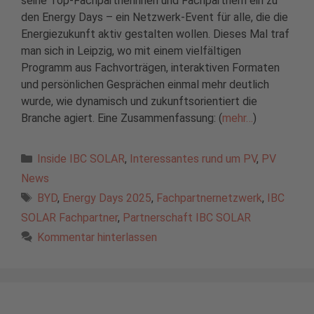
seine Top-Fachpartnerinnen und Fachpartnern ein zu
den Energy Days – ein Netzwerk-Event für alle, die die
Energiezukunft aktiv gestalten wollen. Dieses Mal traf
man sich in Leipzig, wo mit einem vielfältigen
Programm aus Fachvorträgen, interaktiven Formaten
und persönlichen Gesprächen einmal mehr deutlich
wurde, wie dynamisch und zukunftsorientiert die
Branche agiert. Eine Zusammenfassung: (
mehr…
)
Kategorien
Inside IBC SOLAR
,
Interessantes rund um PV
,
PV
News
Schlagwörter
BYD
,
Energy Days 2025
,
Fachpartnernetzwerk
,
IBC
SOLAR Fachpartner
,
Partnerschaft IBC SOLAR
Kommentar hinterlassen