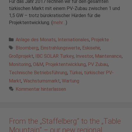
Für das Jahr 2017 rechnen wir für den gesamten
türkischen Markt mit einem PV-Zubau zwischen 1 und
1,5 GW – trotz bürokratischer Hürden für die
Projektentwicklung. (
mehr…
)
Kategorien
Anlage des Monats
,
Internationales
,
Projekte
Schlagwörter
Bloomberg
,
Einstrahlungswerte
,
Eskisehir
,
Großprojekt
,
IBC SOLAR Turkey
,
Investor
,
Maintenance
,
Monitoring
,
O&M
,
Projektentwicklung
,
PV Zubau
,
Technische Betriebsführung
,
Türkei
,
türkischer PV-
Markt
,
Wachstumsmarkt
,
Wartung
Kommentar hinterlassen
From the „Staffelberg“ to the „Table
Mountain“ – our new regional