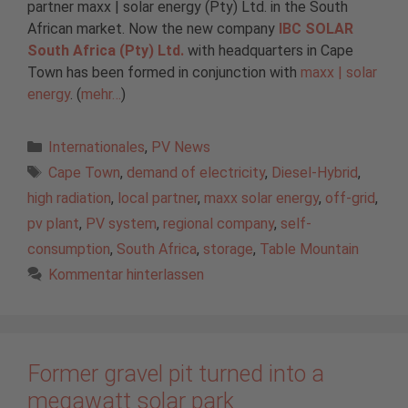
partner maxx | solar energy (Pty) Ltd. in the South
African market. Now the new company
IBC SOLAR
South Africa (Pty) Ltd.
with headquarters in Cape
Town has been formed in conjunction with
maxx | solar
energy
. (
mehr…
)
Kategorien
Internationales
,
PV News
Schlagwörter
Cape Town
,
demand of electricity
,
Diesel-Hybrid
,
high radiation
,
local partner
,
maxx solar energy
,
off-grid
,
pv plant
,
PV system
,
regional company
,
self-
consumption
,
South Africa
,
storage
,
Table Mountain
Kommentar hinterlassen
Former gravel pit turned into a
megawatt solar park