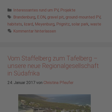
Kategorien
Interessantes rund um PV
,
Projekte
Schlagwörter
Brandenburg
,
E.ON
,
gravel pit
,
ground-mounted PV
,
habitats
,
lizard
,
Meyenburg
,
Prignitz
,
solar park
,
waste
Kommentar hinterlassen
Vom Staffelberg zum Tafelberg –
unsere neue Regionalgesellschaft
in Südafrika
24. Januar 2017
von
Christina Pfeufer