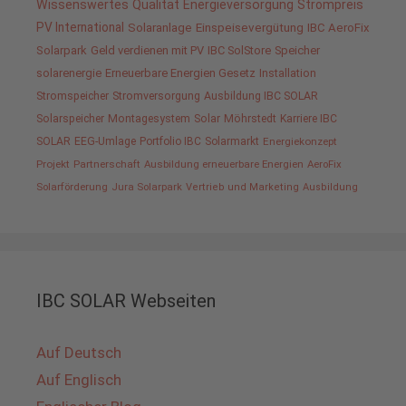
Wissenswertes
Qualität
Energieversorgung
Strompreis
PV International
Solaranlage
Einspeisevergütung
IBC AeroFix
Solarpark
Geld verdienen mit PV
IBC SolStore
Speicher
solarenergie
Erneuerbare Energien Gesetz
Installation
Stromspeicher
Stromversorgung
Ausbildung IBC SOLAR
Solarspeicher
Montagesystem
Solar
Möhrstedt
Karriere IBC
SOLAR
EEG-Umlage
Portfolio IBC
Solarmarkt
Energiekonzept
Projekt
Partnerschaft
Ausbildung erneuerbare Energien
AeroFix
Solarförderung
Jura Solarpark
Vertrieb und Marketing
Ausbildung
IBC SOLAR Webseiten
Auf Deutsch
Auf Englisch