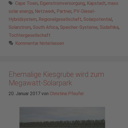
Schlagwörter
Cape Town
,
Eigenstromversorgung
,
Kapstadt
,
maxx
solar energy
,
Netzwerk
,
Partner
,
PV-Diesel-
Hybridsystem
,
Regionalgesellschaft
,
Solarpotential
,
Solarstrom
,
South Africa
,
Speicher-Systeme
,
Südafrika
,
Tochtergesellschaft
Kommentar hinterlassen
Ehemalige Kiesgrube wird zum
Megawatt-Solarpark
20. Januar 2017
von
Christina Pfeufer