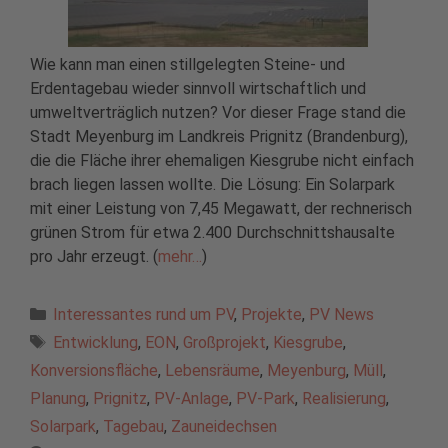
Wie kann man einen stillgelegten Steine- und
Erdentagebau wieder sinnvoll wirtschaftlich und
umweltverträglich nutzen? Vor dieser Frage stand die
Stadt Meyenburg im Landkreis Prignitz (Brandenburg),
die die Fläche ihrer ehemaligen Kiesgrube nicht einfach
brach liegen lassen wollte. Die Lösung: Ein Solarpark
mit einer Leistung von 7,45 Megawatt, der rechnerisch
grünen Strom für etwa 2.400 Durchschnittshausalte
pro Jahr erzeugt. (
mehr…
)
Kategorien
Interessantes rund um PV
,
Projekte
,
PV News
Schlagwörter
Entwicklung
,
EON
,
Großprojekt
,
Kiesgrube
,
Konversionsfläche
,
Lebensräume
,
Meyenburg
,
Müll
,
Planung
,
Prignitz
,
PV-Anlage
,
PV-Park
,
Realisierung
,
Solarpark
,
Tagebau
,
Zauneidechsen