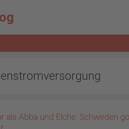
log
genstromversorgung
r als Abba und Elche: Schweden g
r