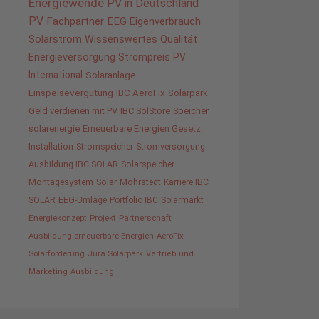
Energiewende
PV in Deutschland
PV
Fachpartner
EEG
Eigenverbrauch
Solarstrom
Wissenswertes
Qualität
Energieversorgung
Strompreis
PV
International
Solaranlage
Einspeisevergütung
IBC AeroFix
Solarpark
Geld verdienen mit PV
IBC SolStore
Speicher
solarenergie
Erneuerbare Energien Gesetz
Installation
Stromspeicher
Stromversorgung
Ausbildung IBC SOLAR
Solarspeicher
Montagesystem
Solar
Möhrstedt
Karriere IBC
SOLAR
EEG-Umlage
Portfolio IBC
Solarmarkt
Energiekonzept
Projekt
Partnerschaft
Ausbildung erneuerbare Energien
AeroFix
Solarförderung
Jura Solarpark
Vertrieb und
Marketing
Ausbildung