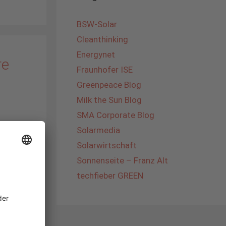
BSW-Solar
Cleanthinking
Energynet
re
Fraunhofer ISE
Greenpeace Blog
Milk the Sun Blog
SMA Corporate Blog
ver
Solarmedia
Solarwirtschaft
r 300
Sonnenseite – Franz Alt
ese
techfieber GREEN
en und
einer
haft in
4
usiv mit