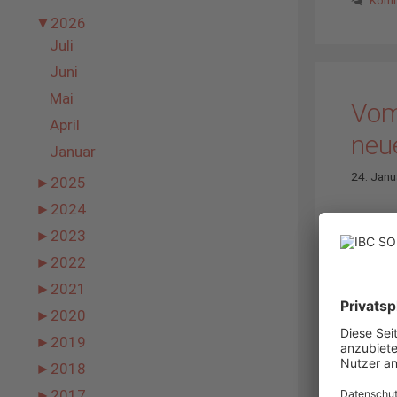
▼
2026
Juli
Juni
Mai
Vom
April
neue
Januar
24. Janu
►
2025
►
2024
►
2023
►
2022
►
2021
►
2020
►
2019
►
2018
Dachanla
►
2017