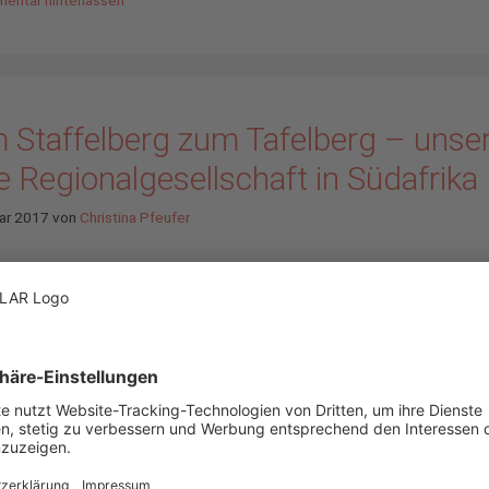
 Staffelberg zum Tafelberg – unse
 Regionalgesellschaft in Südafrika
ar 2017
von
Christina Pfeufer
Südafrika ist ein attrakti
Solarmarkt mit rasantem
Marktwachstum und übe
Sonnentagen im Jahr. Di
Chancen wollen wir nutz
sind daher ab sofort mit 
eigenen Regionalgesellsc
Südafrika tätig. Seit 201
ge in Kapstadt
arbeiten wir bereits exkl