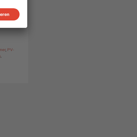
solar
de
South
ner
,
PV-
a
,