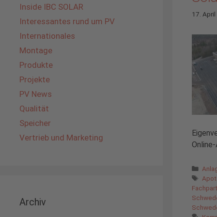
Inside IBC SOLAR
17. Apri
Interessantes rund um PV
Internationales
Montage
Produkte
Projekte
PV News
Qualität
Speicher
Eigenve
Vertrieb und Marketing
Online-
Kate
Anla
Schl
Apot
Fachpart
Schwed
Archiv
Schwed
Komm