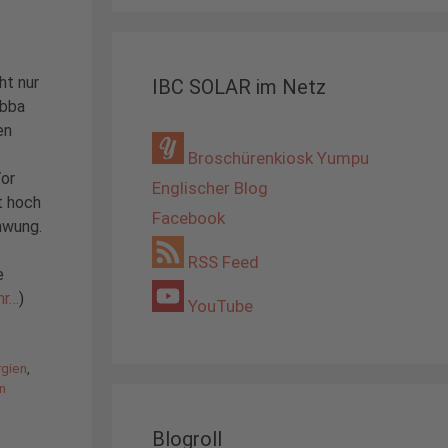
ht nur
IBC SOLAR im Netz
Abba
en
Broschürenkiosk Yumpu
Vor
Englischer Blog
t hoch
Facebook
hwung.
RSS Feed
e
hr…
)
YouTube
rgien
,
in
Blogroll