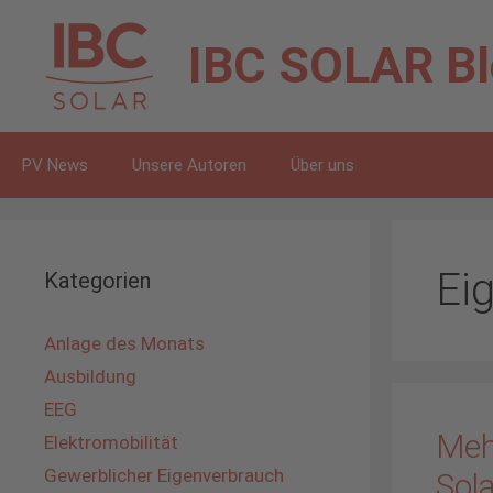
Zum
Inhalt
IBC SOLAR
B
springen
PV News
Unsere Autoren
Über uns
Ei
Kategorien
Anlage des Monats
Ausbildung
EEG
Meh
Elektromobilität
Gewerblicher Eigenverbrauch
Sola