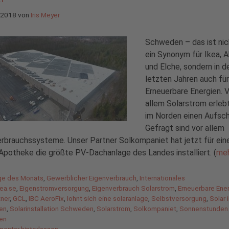
l 2018
von
Iris Meyer
Schweden – das ist nic
ein Synonym für Ikea, 
und Elche, sondern in d
letzten Jahren auch für
Erneuerbare Energien. 
allem Solarstrom erleb
im Norden einen Aufsc
Gefragt sind vor allem
rbrauchssysteme. Unser Partner Solkompaniet hat jetzt für ein
Apotheke die größte PV-Dachanlage des Landes installiert. (
me
gorien
ge des Monats
,
Gewerblicher Eigenverbrauch
,
Internationales
agwörter
ea.se
,
Eigenstromversorgung
,
Eigenverbrauch Solarstrom
,
Erneuerbare Ene
ner
,
GCL
,
IBC AeroFix
,
lohnt sich eine solaranlage
,
Selbstversorgung
,
Solar 
en
,
Solarinstallation Schweden
,
Solarstrom
,
Solkompaniet
,
Sonnenstunden
en
entar hinterlassen