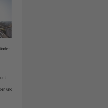
ündet.
zent
nden und