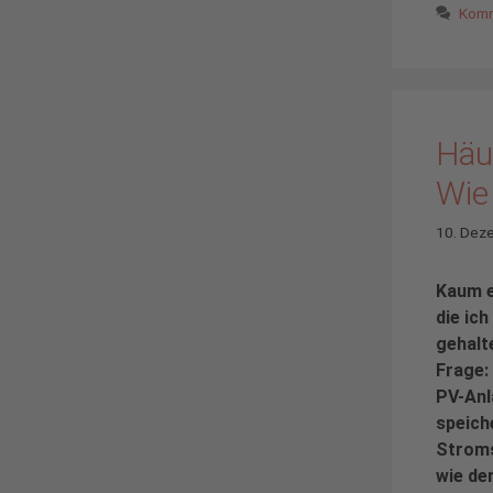
Komm
Häu
Wie 
10. Dez
Kaum e
die ich
gehalt
Frage:
PV-Anl
speich
Stroms
wie de