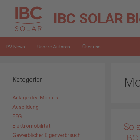
Zum
Inhalt
IBC SOLAR
B
springen
PV News
Unsere Autoren
Über uns
Mo
Kategorien
Anlage des Monats
Ausbildung
EEG
So s
Elektromobilität
Gewerblicher Eigenverbrauch
IBC