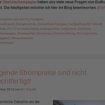
er
Speicherkampagne
haben uns viele neue Fragen von Endk
ht. Die häufigsten möchte ich hier im Blog beantworten.
(
meh
gorien
ressantes rund um PV
,
Produkte
agwörter
nverbrauch
,
Energiewende
,
Erneuerbare Energien
,
Fachpartner
,
IBC SOLAR
,
taik
,
PV
,
PV in Deutschland
,
Solarspeicher
,
Solarstrom
,
SolStore
,
rkampagne
,
Stromausfall
,
Strompreis
,
Stromrechnung
,
Stromspeicher
,
gigkeit
,
Wissenswertes
mmentare
igende Strompreise sind nicht
chtfertigt!
mber 2012
von
IBC SOLAR
entliche Debatte um die