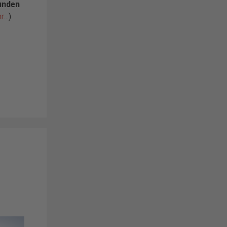
unden
r…
)