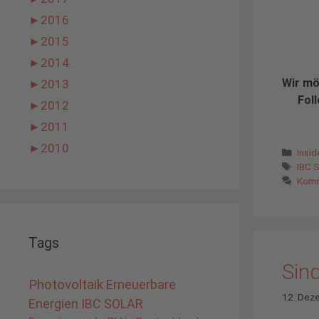
►
2016
►
2015
►
2014
Wir mö
►
2013
Foll
►
2012
►
2011
►
2010
Kate
Insi
Schl
IBC 
Komm
Tags
Sind
Photovoltaik
Erneuerbare
12. Dez
Energien
IBC SOLAR