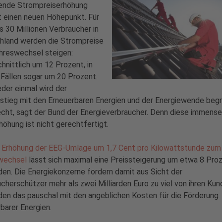
ende Strompreiserhöhung
t einen neuen Höhepunkt. Für
s 30 Millionen Verbraucher in
hland werden die Strompreise
hreswechsel steigen:
hnittlich um 12 Prozent, in
 Fällen sogar um 20 Prozent.
der einmal wird der
stieg mit den Erneuerbaren Energien und der Energiewende begr
cht, sagt der Bund der Energieverbraucher. Denn diese immense
höhung ist nicht gerechtfertigt.
r
Erhöhung der EEG-Umlage um 1,7 Cent pro Kilowattstunde zum
wechsel
lässt sich maximal eine Preissteigerung um etwa 8 Pro
en. Die Energiekonzerne fordern damit aus Sicht der
cherschützer mehr als zwei Milliarden Euro zu viel von ihren Ku
en das pauschal mit den angeblichen Kosten für die Förderung
barer Energien.