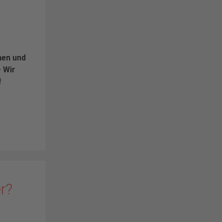
nen und
– Wir
!
er?