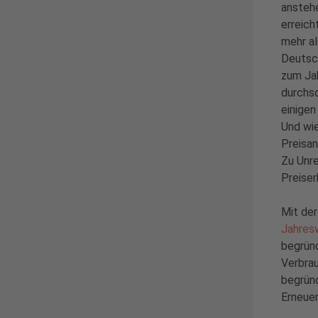
ansteh
erreich
mehr al
Deutsc
zum Ja
durchsc
einigen
Und wie
Preisan
Zu Unre
Preiser
Mit de
Jahres
begründ
Verbrau
begründ
Erneuer