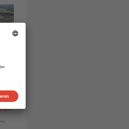
on
en
r die
larfonds
nergien
a
nne
,