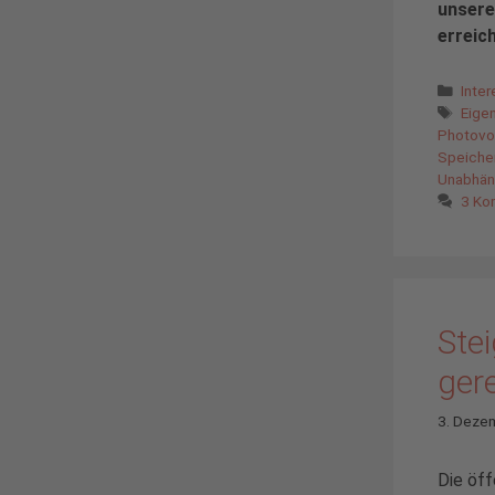
unser
erreic
Kate
Inte
Schl
Eige
Photovol
Speiche
Unabhän
3 Ko
Ste
gere
3. Deze
Die öff