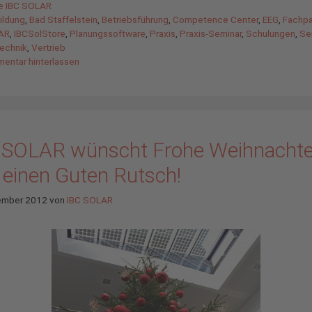
gorien
de IBC SOLAR
agwörter
ildung
,
Bad Staffelstein
,
Betriebsführung
,
Competence Center
,
EEG
,
Fachpa
AR
,
IBCSolStore
,
Planungssoftware
,
Praxis
,
Praxis-Seminar
,
Schulungen
,
Se
echnik
,
Vertrieb
entar hinterlassen
 SOLAR wünscht Frohe Weihnacht
 einen Guten Rutsch!
ember 2012
von
IBC SOLAR