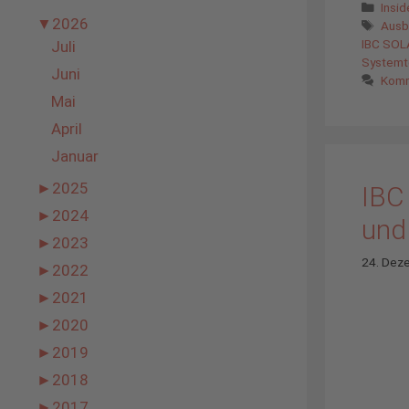
Kate
Insi
▼
2026
Schl
Ausb
IBC SOL
Juli
Systemt
Juni
Komm
Mai
April
Januar
►
2025
IBC
►
2024
und
►
2023
24. Dez
►
2022
►
2021
►
2020
►
2019
►
2018
►
2017