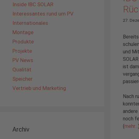
Inside IBC SOLAR
Rüc
Interessantes rund um PV
27. Dez
Internationales
Montage
Bereits
Produkte
schulen
Projekte
und Mit
SOLAR 
PV News
ist dam
Qualität
vergan
Speicher
passier
Vertrieb und Marketing
Nach r
konnten
andere 
noch fe
(
mehr…
Archiv