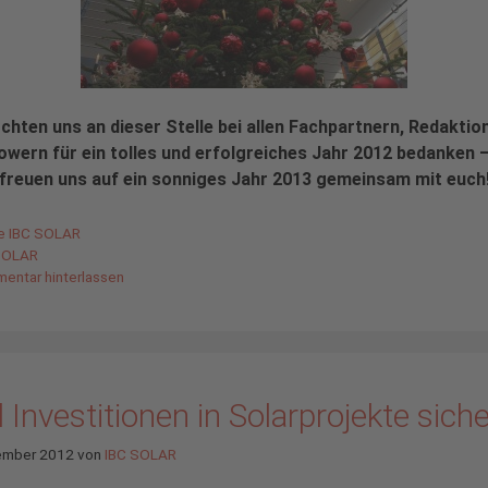
chten uns an dieser Stelle bei allen Fachpartnern, Redaktio
owern für ein tolles und erfolgreiches Jahr 2012 bedanken 
freuen uns auf ein sonniges Jahr 2013 gemeinsam mit euch
gorien
de IBC SOLAR
agwörter
SOLAR
entar hinterlassen
 Investitionen in Solarprojekte sich
ember 2012
von
IBC SOLAR