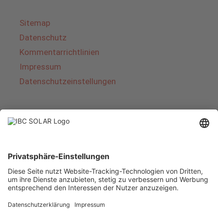
Sitemap
Datenschutz
Kommentarrichtlinien
Impressum
Datenschutzeinstellungen
Über IBC SOLAR
IBC SOLAR ist ein führender Fullservice-Anbieter
von Energielösungen und Dienstleistungen im
Bereich Photovoltaik und Speicher. Das
Unternehmen bietet Komplettsysteme an und
deckt das gesamte Spektrum von der Planung
bis zur schlüsselfertigen Übergabe von
Photovoltaik-Anlagen ab. Das Angebot umfasst