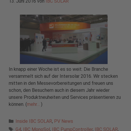
13. Juni 2016
von
IBC SOLAR
In knapp einer Woche ist es so weit: Die Branche
versammelt sich auf der Intersolar 2016. Wir stecken
mitten in den Messevorbereitungen und freuen uns
schon, den Besuchern auch in diesem Jahr wieder
unsere Produktneuheiten und Services präsentieren zu
können. (
mehr…
)
Kategorien
Inside IBC SOLAR
,
PV News
Schlagwörter
G4
,
IBC MonoSol
,
IBC PumpController
,
IBC SOLAR
,