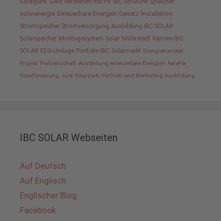
Solarpark
Geld verdienen mit PV
IBC SolStore
Speicher
solarenergie
Erneuerbare Energien Gesetz
Installation
Stromspeicher
Stromversorgung
Ausbildung IBC SOLAR
Solarspeicher
Montagesystem
Solar
Möhrstedt
Karriere IBC
SOLAR
EEG-Umlage
Portfolio IBC
Solarmarkt
Energiekonzept
Projekt
Partnerschaft
Ausbildung erneuerbare Energien
AeroFix
Solarförderung
Jura Solarpark
Vertrieb und Marketing
Ausbildung
IBC SOLAR Webseiten
Auf Deutsch
Auf Englisch
Englischer Blog
Facebook