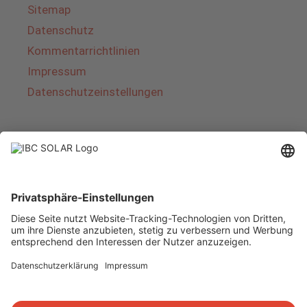
Sitemap
Datenschutz
Kommentarrichtlinien
Impressum
Datenschutzeinstellungen
Über IBC SOLAR
IBC SOLAR ist ein führender Fullservice-Anbieter
von Energielösungen und Dienstleistungen im
Bereich Photovoltaik und Speicher. Das
Unternehmen bietet Komplettsysteme an und
deckt das gesamte Spektrum von der Planung
bis zur schlüsselfertigen Übergabe von
Photovoltaik-Anlagen ab. Das Angebot umfasst
Energielösungen für Eigenheime, Gewerbe und