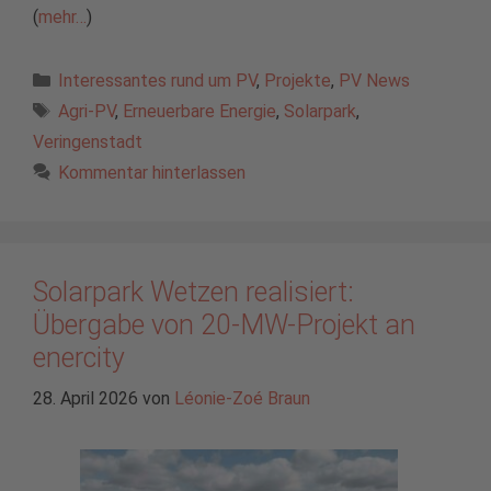
(
mehr…
)
Kategorien
Interessantes rund um PV
,
Projekte
,
PV News
Schlagwörter
Agri-PV
,
Erneuerbare Energie
,
Solarpark
,
Veringenstadt
Kommentar hinterlassen
Solarpark Wetzen realisiert:
Übergabe von 20-MW-Projekt an
enercity
28. April 2026
von
Léonie-Zoé Braun