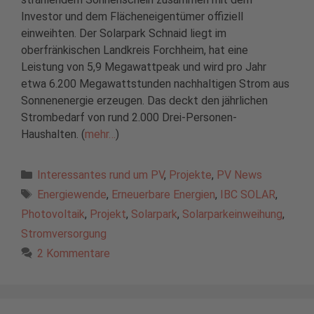
Investor und dem Flächeneigentümer offiziell
einweihten. Der Solarpark Schnaid liegt im
oberfränkischen Landkreis Forchheim, hat eine
Leistung von 5,9 Megawattpeak und wird pro Jahr
etwa 6.200 Megawattstunden nachhaltigen Strom aus
Sonnenenergie erzeugen. Das deckt den jährlichen
Strombedarf von rund 2.000 Drei-Personen-
Haushalten. (
mehr…
)
Kategorien
Interessantes rund um PV
,
Projekte
,
PV News
Schlagwörter
Energiewende
,
Erneuerbare Energien
,
IBC SOLAR
,
Photovoltaik
,
Projekt
,
Solarpark
,
Solarparkeinweihung
,
Stromversorgung
2 Kommentare