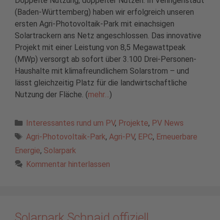
Doppelte Nutzung, doppelter Nutzen: In Veringenstadt
(Baden-Württemberg) haben wir erfolgreich unseren
ersten Agri-Photovoltaik-Park mit einachsigen
Solartrackern ans Netz angeschlossen. Das innovative
Projekt mit einer Leistung von 8,5 Megawattpeak
(MWp) versorgt ab sofort über 3.100 Drei-Personen-
Haushalte mit klimafreundlichem Solarstrom – und
lässt gleichzeitig Platz für die landwirtschaftliche
Nutzung der Fläche. (
mehr…
)
Kategorien
Interessantes rund um PV
,
Projekte
,
PV News
Schlagwörter
Agri-Photovoltaik-Park
,
Agri-PV
,
EPC
,
Erneuerbare
Energie
,
Solarpark
Kommentar hinterlassen
Solarpark Schnaid offiziell