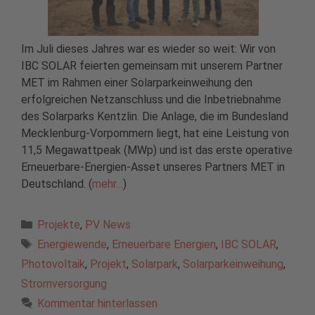
Im Juli dieses Jahres war es wieder so weit: Wir von
IBC SOLAR feierten gemeinsam mit unserem Partner
MET im Rahmen einer Solarparkeinweihung den
erfolgreichen Netzanschluss und die Inbetriebnahme
des Solarparks Kentzlin. Die Anlage, die im Bundesland
Mecklenburg-Vorpommern liegt, hat eine Leistung von
11,5 Megawattpeak (MWp) und ist das erste operative
Erneuerbare-Energien-Asset unseres Partners MET in
Deutschland. (
mehr…
)
Kategorien
Projekte
,
PV News
Schlagwörter
Energiewende
,
Erneuerbare Energien
,
IBC SOLAR
,
Photovoltaik
,
Projekt
,
Solarpark
,
Solarparkeinweihung
,
Stromversorgung
Kommentar hinterlassen