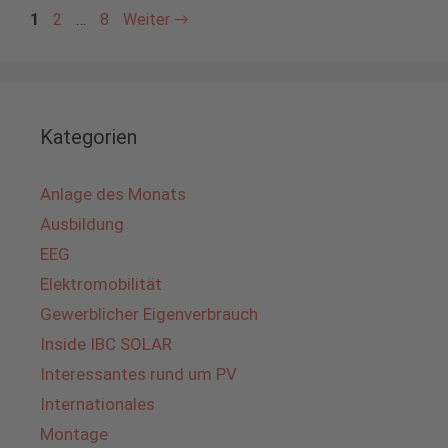
Seite
Seite
Seite
1
2
…
8
Weiter
→
Kategorien
Anlage des Monats
Ausbildung
EEG
Elektromobilität
Gewerblicher Eigenverbrauch
Inside IBC SOLAR
Interessantes rund um PV
Internationales
Montage