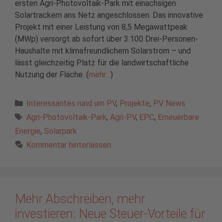
ersten Agri-Photovoltaik-Park mit einachsigen
Solartrackern ans Netz angeschlossen. Das innovative
Projekt mit einer Leistung von 8,5 Megawattpeak
(MWp) versorgt ab sofort über 3.100 Drei-Personen-
Haushalte mit klimafreundlichem Solarstrom – und
lässt gleichzeitig Platz für die landwirtschaftliche
Nutzung der Fläche. (
mehr…
)
Kategorien
Interessantes rund um PV
,
Projekte
,
PV News
Schlagwörter
Agri-Photovoltaik-Park
,
Agri-PV
,
EPC
,
Erneuerbare
Energie
,
Solarpark
Kommentar hinterlassen
Mehr Abschreiben, mehr
investieren: Neue Steuer-Vorteile für