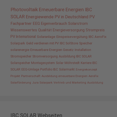
Photovoltaik
Erneuerbare Energien
IBC
SOLAR
Energiewende
PV in Deutschland
PV
Fachpartner
EEG
Eigenverbrauch
Solarstrom
Wissenswertes
Qualität
Energieversorgung
Strompreis
PV International
Solaranlage
Einspeisevergütung
IBC AeroFix
Solarpark
Geld verdienen mit PV
IBC SolStore
Speicher
solarenergie
Erneuerbare Energien Gesetz
Installation
Stromspeicher
Stromversorgung
Ausbildung IBC SOLAR
Solarspeicher
Montagesystem
Solar
Möhrstedt
Karriere IBC
SOLAR
EEG-Umlage
Portfolio IBC
Solarmarkt
Energiekonzept
Projekt
Partnerschaft
Ausbildung erneuerbare Energien
AeroFix
Solarförderung
Jura Solarpark
Vertrieb und Marketing
Ausbildung
IBC SOLAR Webseiten