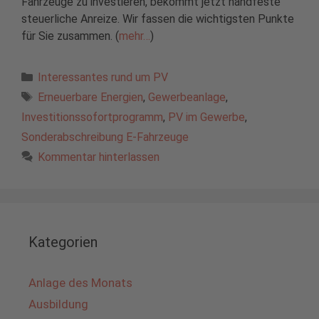
Fahrzeuge zu investieren, bekommt jetzt handfeste
steuerliche Anreize. Wir fassen die wichtigsten Punkte
für Sie zusammen. (
mehr…
)
Kategorien
Interessantes rund um PV
Schlagwörter
Erneuerbare Energien
,
Gewerbeanlage
,
Investitionssofortprogramm
,
PV im Gewerbe
,
Sonderabschreibung E-Fahrzeuge
Kommentar hinterlassen
Kategorien
Anlage des Monats
Ausbildung