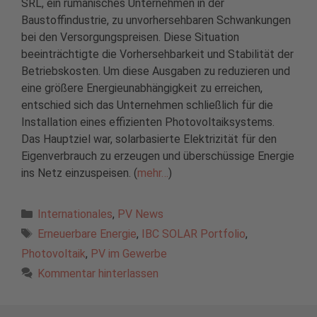
SRL, ein rumänisches Unternehmen in der
Baustoffindustrie, zu unvorhersehbaren Schwankungen
bei den Versorgungspreisen. Diese Situation
beeinträchtigte die Vorhersehbarkeit und Stabilität der
Betriebskosten. Um diese Ausgaben zu reduzieren und
eine größere Energieunabhängigkeit zu erreichen,
entschied sich das Unternehmen schließlich für die
Installation eines effizienten Photovoltaiksystems.
Das Hauptziel war, solarbasierte Elektrizität für den
Eigenverbrauch zu erzeugen und überschüssige Energie
ins Netz einzuspeisen. (
mehr…
)
Kategorien
Internationales
,
PV News
Schlagwörter
Erneuerbare Energie
,
IBC SOLAR Portfolio
,
Photovoltaik
,
PV im Gewerbe
Kommentar hinterlassen