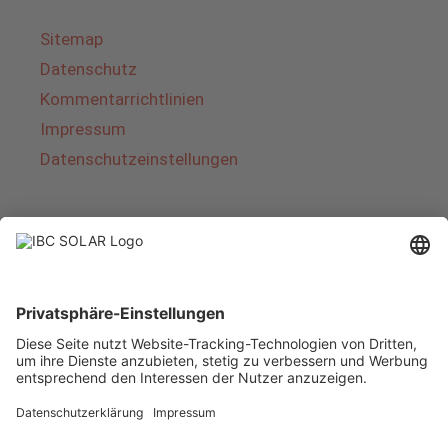
Sitemap
Datenschutz
Kommentarrichtlinien
Impressum
Datenschutzeinstellungen
Über IBC SOLAR
IBC SOLAR ist ein führender Fullservice-Anbieter
von Energielösungen und Dienstleistungen im
Bereich Photovoltaik und Speicher. Das
Unternehmen bietet Komplettsysteme an und
deckt das gesamte Spektrum von der Planung
bis zur schlüsselfertigen Übergabe von
Photovoltaik-Anlagen ab. Das Angebot umfasst