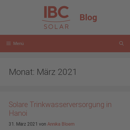
Zum
Inhalt
Blog
springen
Menü
Monat:
März 2021
Solare Trinkwasserversorgung in
Hanoi
31. März 2021
von
Annika Bloem