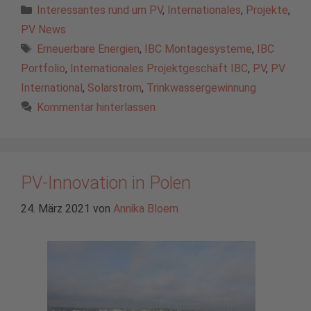
Kategorien
Interessantes rund um PV
,
Internationales
,
Projekte
,
PV News
Schlagwörter
Erneuerbare Energien
,
IBC Montagesysteme
,
IBC
Portfolio
,
Internationales Projektgeschäft IBC
,
PV
,
PV
International
,
Solarstrom
,
Trinkwassergewinnung
Kommentar hinterlassen
PV-Innovation in Polen
24. März 2021
von
Annika Bloem