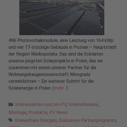
496 Photovoltaikmodule, eine Leistung von 164 kWp
und vier 17-stöckige Gebäude in Poznan – Hauptstadt
der Region Wielkopolska. Das sind die Eckdaten
unseres jüngsten Solarprojekts in Polen, das wir
zusammen mit einem unserer Partner für die
Wohnungsbaugenossenschaft Winogrady
verwirklichten – Ein weiterer Schritt für die
Solarenergie in Polen. (
mehr…
)
Kategorien
Interessantes rund um PV
,
Internationales
,
Montage
,
Produkte
,
PV News
Schlagwörter
Erneuerbare Energien
,
Exklusives Partnerprogramm
,