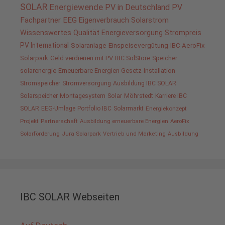
SOLAR
Energiewende
PV in Deutschland
PV
Fachpartner
EEG
Eigenverbrauch
Solarstrom
Wissenswertes
Qualität
Energieversorgung
Strompreis
PV International
Solaranlage
Einspeisevergütung
IBC AeroFix
Solarpark
Geld verdienen mit PV
IBC SolStore
Speicher
solarenergie
Erneuerbare Energien Gesetz
Installation
Stromspeicher
Stromversorgung
Ausbildung IBC SOLAR
Solarspeicher
Montagesystem
Solar
Möhrstedt
Karriere IBC
SOLAR
EEG-Umlage
Portfolio IBC
Solarmarkt
Energiekonzept
Projekt
Partnerschaft
Ausbildung erneuerbare Energien
AeroFix
Solarförderung
Jura Solarpark
Vertrieb und Marketing
Ausbildung
IBC SOLAR Webseiten