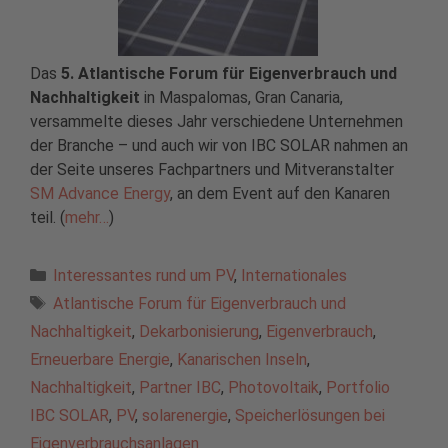
Das
5. Atlantische Forum für Eigenverbrauch und
Nachhaltigkeit
in Maspalomas, Gran Canaria,
versammelte dieses Jahr verschiedene Unternehmen
der Branche – und auch wir von IBC SOLAR nahmen an
der Seite unseres Fachpartners und Mitveranstalter
SM Advance Energy
, an dem Event auf den Kanaren
teil. (
mehr…
)
Kategorien
Interessantes rund um PV
,
Internationales
Schlagwörter
Atlantische Forum für Eigenverbrauch und
Nachhaltigkeit
,
Dekarbonisierung
,
Eigenverbrauch
,
Erneuerbare Energie
,
Kanarischen Inseln
,
Nachhaltigkeit
,
Partner IBC
,
Photovoltaik
,
Portfolio
IBC SOLAR
,
PV
,
solarenergie
,
Speicherlösungen bei
Eigenverbrauchsanlagen