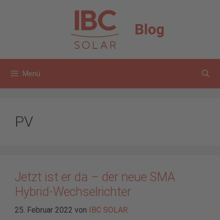
Zum
Inhalt
Blog
springen
Menü
PV
Jetzt ist er da – der neue SMA
Hybrid-Wechselrichter
25. Februar 2022
von
IBC SOLAR