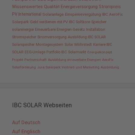
Wissenswertes
Qualität
Energieversorgung
Strompreis
PV International
Solaranlage
Einspeisevergütung
IBC AeroFix
Solarpark
Geld verdienen mit PV
IBC SolStore
Speicher
solarenergie
Erneuerbare Energien Gesetz
Installation
Stromspeicher
Stromversorgung
Ausbildung IBC SOLAR
Solarspeicher
Montagesystem
Solar
Möhrstedt
Karriere IBC
SOLAR
EEG-Umlage
Portfolio IBC
Solarmarkt
Energiekonzept
Projekt
Partnerschaft
Ausbildung erneuerbare Energien
AeroFix
Solarförderung
Jura Solarpark
Vertrieb und Marketing
Ausbildung
IBC SOLAR Webseiten
Auf Deutsch
Auf Englisch