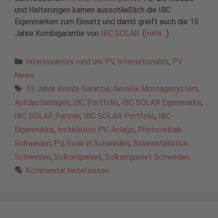
und Halterungen kamen ausschließlich die IBC
Eigenmarken zum Einsatz und damit greift auch die 15
Jahre Kombigarantie von
IBC SOLAR.
(
mehr…
)
Kategorien
Interessantes rund um PV
,
Internationales
,
PV
News
Schlagwörter
15 Jahre Kombi-Garantie
,
AeroFix Montagesystem
,
Aufdachanlagen
,
IBC Portfolio
,
IBC SOLAR Eigenmarke
,
IBC SOLAR Partner
,
IBC SOLAR Portfolio
,
IBC-
Eigenmarke
,
Installation PV-Anlage
,
Photovoltaik
Schweden
,
PV
,
Solar in Schweden
,
Solarinstallation
Schweden
,
Solkompaniet
,
Solkompaniet Schweden
Kommentar hinterlassen