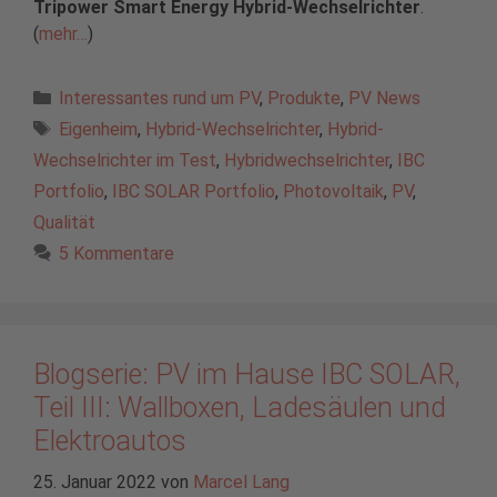
Tripower Smart Energy Hybrid-Wechselrichter
.
(
mehr…
)
Kategorien
Interessantes rund um PV
,
Produkte
,
PV News
Schlagwörter
Eigenheim
,
Hybrid-Wechselrichter
,
Hybrid-
Wechselrichter im Test
,
Hybridwechselrichter
,
IBC
Portfolio
,
IBC SOLAR Portfolio
,
Photovoltaik
,
PV
,
Qualität
5 Kommentare
Blogserie: PV im Hause IBC SOLAR,
Teil III: Wallboxen, Ladesäulen und
Elektroautos
25. Januar 2022
von
Marcel Lang