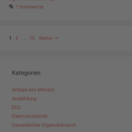
1 Kommentar
Seite
Seite
Seite
1
2
…
19
Weiter
→
Kategorien
Anlage des Monats
Ausbildung
EEG
Elektromobilität
Gewerblicher Eigenverbrauch