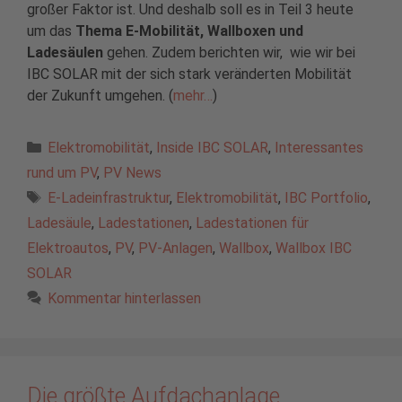
großer Faktor ist. Und deshalb soll es in Teil 3 heute
um das
Thema E-Mobilität, Wallboxen und
Ladesäulen
gehen. Zudem berichten wir, wie wir bei
IBC SOLAR mit der sich stark veränderten Mobilität
der Zukunft umgehen. (
mehr…
)
Kategorien
Elektromobilität
,
Inside IBC SOLAR
,
Interessantes
rund um PV
,
PV News
Schlagwörter
E-Ladeinfrastruktur
,
Elektromobilität
,
IBC Portfolio
,
Ladesäule
,
Ladestationen
,
Ladestationen für
Elektroautos
,
PV
,
PV-Anlagen
,
Wallbox
,
Wallbox IBC
SOLAR
Kommentar hinterlassen
Die größte Aufdachanlage