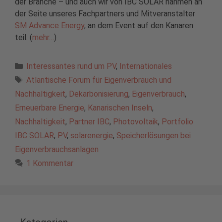
der Branche – und auch wir von IBC SOLAR nahmen an
der Seite unseres Fachpartners und Mitveranstalter
SM Advance Energy
, an dem Event auf den Kanaren
teil. (
mehr…
)
Kategorien
Interessantes rund um PV
,
Internationales
Schlagwörter
Atlantische Forum für Eigenverbrauch und
Nachhaltigkeit
,
Dekarbonisierung
,
Eigenverbrauch
,
Erneuerbare Energie
,
Kanarischen Inseln
,
Nachhaltigkeit
,
Partner IBC
,
Photovoltaik
,
Portfolio
IBC SOLAR
,
PV
,
solarenergie
,
Speicherlösungen bei
Eigenverbrauchsanlagen
1 Kommentar