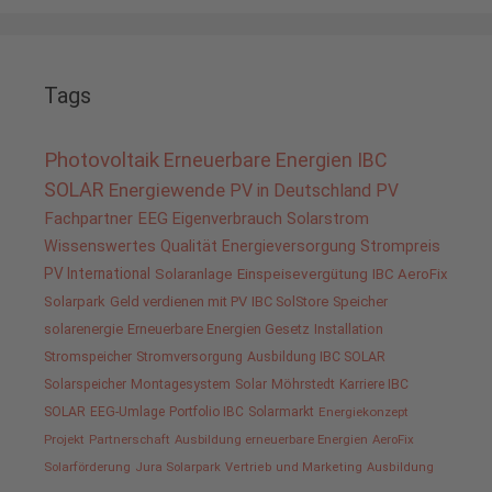
Tags
Photovoltaik
Erneuerbare Energien
IBC
SOLAR
Energiewende
PV in Deutschland
PV
Fachpartner
EEG
Eigenverbrauch
Solarstrom
Wissenswertes
Qualität
Energieversorgung
Strompreis
PV International
Solaranlage
Einspeisevergütung
IBC AeroFix
Solarpark
Geld verdienen mit PV
IBC SolStore
Speicher
solarenergie
Erneuerbare Energien Gesetz
Installation
Stromspeicher
Stromversorgung
Ausbildung IBC SOLAR
Solarspeicher
Montagesystem
Solar
Möhrstedt
Karriere IBC
SOLAR
EEG-Umlage
Portfolio IBC
Solarmarkt
Energiekonzept
Projekt
Partnerschaft
Ausbildung erneuerbare Energien
AeroFix
Solarförderung
Jura Solarpark
Vertrieb und Marketing
Ausbildung