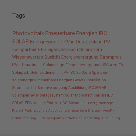
Tags
Photovoltaik
Erneuerbare Energien
IBC
SOLAR
Energiewende
PV in Deutschland
PV
Fachpartner
EEG
Eigenverbrauch
Solarstrom
Wissenswertes
Qualität
Energieversorgung
Strompreis
PV International
Solaranlage
Einspeisevergütung
IBC AeroFix
Solarpark
Geld verdienen mit PV
IBC SolStore
Speicher
solarenergie
Erneuerbare Energien Gesetz
Installation
Stromspeicher
Stromversorgung
Ausbildung IBC SOLAR
Solarspeicher
Montagesystem
Solar
Möhrstedt
Karriere IBC
SOLAR
EEG-Umlage
Portfolio IBC
Solarmarkt
Energiekonzept
Projekt
Partnerschaft
Ausbildung erneuerbare Energien
AeroFix
Solarförderung
Jura Solarpark
Vertrieb und Marketing
Ausbildung