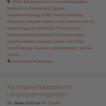
Schlagwörter
BIMA
,
Bundesanstalt für Immobilienaufgaben
,
Bundesforst
,
Bundeswehr
,
Eggesin
,
Einspeisevergütung
,
EnBW
,
Energieversorgung
,
Erneuerbare Energien Gesetz
,
Geld verdienen mit PV
,
Kaserne Eggesin
,
Möhrstedt
,
Photovoltaik in
Mecklenburg Vorpommern
,
PV in Deutschland
,
Schafbeweidung Solarpark
,
Schafe Ingo Stoll
,
Solarförderung
,
Solarpark und Naturschutz
,
Suffolk
Schafe
Kommentar hinterlassen
Kommunal-Solarpark mit
Längsspannungsregler
29. Januar 2018
von
IBC SOLAR