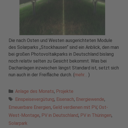
Die nach Osten und Westen ausgerichteten Module
des Solarparks „Stockhausen“ sind ein Anblick, den man
bei großen Photovoltaikparks in Deutschland bislang
noch relativ selten zu Gesicht bekommt. Was bei
Dachanlagen inzwischen längst Standard ist, setzt sich
nun auch in der Freifläche durch. (
mehr…
)
Kategorien
Anlage des Monats
,
Projekte
Schlagwörter
Einspeisevergütung
,
Eisenach
,
Energiewende
,
Erneuerbare Energien
,
Geld verdienen mit PV
,
Ost-
West-Montage
,
PV in Deutschland
,
PV in Thüringen
,
Solarpark