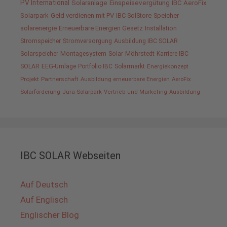
PV International
Solaranlage
Einspeisevergütung
IBC AeroFix
Solarpark
Geld verdienen mit PV
IBC SolStore
Speicher
solarenergie
Erneuerbare Energien Gesetz
Installation
Stromspeicher
Stromversorgung
Ausbildung IBC SOLAR
Solarspeicher
Montagesystem
Solar
Möhrstedt
Karriere IBC
SOLAR
EEG-Umlage
Portfolio IBC
Solarmarkt
Energiekonzept
Projekt
Partnerschaft
Ausbildung erneuerbare Energien
AeroFix
Solarförderung
Jura Solarpark
Vertrieb und Marketing
Ausbildung
IBC SOLAR Webseiten
Auf Deutsch
Auf Englisch
Englischer Blog