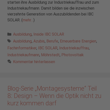
starten ihre Ausbildung zur Industriekauffrau und zum
Industriekaufmann. Damit bilden sie die inzwischen
vierzehnte Generation von Auszubildenden bei IBC
SOLAR. (
mehr…
)
Kategorien
Ausbildung
,
Inside IBC SOLAR
Schlagwörter
Ausbildung
,
Azubis
,
Berufe
,
Erneuerbare Energien
,
Fachinformatiker
,
IBC SOLAR
,
Industriekauffrau
,
Industriekaufmann
,
Möhrstedt
,
Photovoltaik
Kommentar hinterlassen
Blog-Serie „Montagesysteme“ Teil
8: Design – Wenn die Optik nicht zu
kurz kommen darf