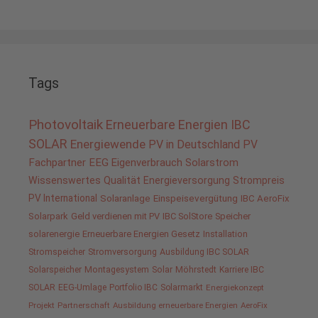
Tags
Photovoltaik
Erneuerbare Energien
IBC
SOLAR
Energiewende
PV in Deutschland
PV
Fachpartner
EEG
Eigenverbrauch
Solarstrom
Wissenswertes
Qualität
Energieversorgung
Strompreis
PV International
Solaranlage
Einspeisevergütung
IBC AeroFix
Solarpark
Geld verdienen mit PV
IBC SolStore
Speicher
solarenergie
Erneuerbare Energien Gesetz
Installation
Stromspeicher
Stromversorgung
Ausbildung IBC SOLAR
Solarspeicher
Montagesystem
Solar
Möhrstedt
Karriere IBC
SOLAR
EEG-Umlage
Portfolio IBC
Solarmarkt
Energiekonzept
Projekt
Partnerschaft
Ausbildung erneuerbare Energien
AeroFix