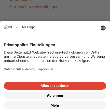
Datenschutzeinstellungen
Über IBC SOLAR
IBC SOLAR ist ein führender Fullservice-Anbieter
von Energielösungen und Dienstleistungen im
Bereich Photovoltaik und Speicher. Das
Unternehmen bietet Komplettsysteme an und
deckt das gesamte Spektrum von der Planung
bis zur schlüsselfertigen Übergabe von
Photovoltaik-Anlagen ab. Das Angebot umfasst
Energielösungen für Eigenheime, Gewerbe und
Industrie sowie Solarparks.
Copyright © 2026
·
GeneratePress
·
IBC SOLAR AG
·
WordPress