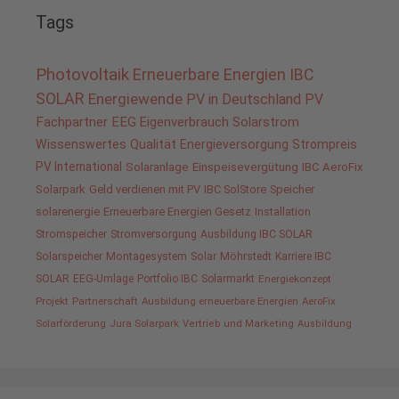
Tags
Photovoltaik
Erneuerbare Energien
IBC
SOLAR
Energiewende
PV in Deutschland
PV
Fachpartner
EEG
Eigenverbrauch
Solarstrom
Wissenswertes
Qualität
Energieversorgung
Strompreis
PV International
Solaranlage
Einspeisevergütung
IBC AeroFix
Solarpark
Geld verdienen mit PV
IBC SolStore
Speicher
solarenergie
Erneuerbare Energien Gesetz
Installation
Stromspeicher
Stromversorgung
Ausbildung IBC SOLAR
Solarspeicher
Montagesystem
Solar
Möhrstedt
Karriere IBC
SOLAR
EEG-Umlage
Portfolio IBC
Solarmarkt
Energiekonzept
Projekt
Partnerschaft
Ausbildung erneuerbare Energien
AeroFix
Solarförderung
Jura Solarpark
Vertrieb und Marketing
Ausbildung