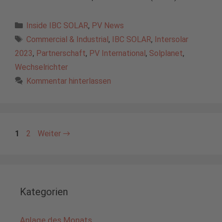
Kategorien
Inside IBC SOLAR
,
PV News
Schlagwörter
Commercial & Industrial
,
IBC SOLAR
,
Intersolar
2023
,
Partnerschaft
,
PV International
,
Solplanet
,
Wechselrichter
Kommentar hinterlassen
Seite
Seite
1
2
Weiter
→
Kategorien
Anlage des Monats