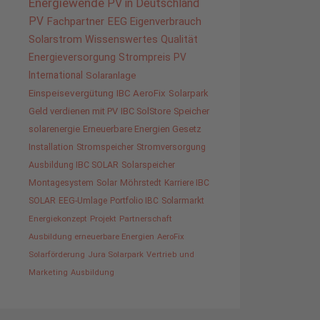
Energiewende
PV in Deutschland
PV
Fachpartner
EEG
Eigenverbrauch
Solarstrom
Wissenswertes
Qualität
Energieversorgung
Strompreis
PV
International
Solaranlage
Einspeisevergütung
IBC AeroFix
Solarpark
Geld verdienen mit PV
IBC SolStore
Speicher
solarenergie
Erneuerbare Energien Gesetz
Installation
Stromspeicher
Stromversorgung
Ausbildung IBC SOLAR
Solarspeicher
Montagesystem
Solar
Möhrstedt
Karriere IBC
SOLAR
EEG-Umlage
Portfolio IBC
Solarmarkt
Energiekonzept
Projekt
Partnerschaft
Ausbildung erneuerbare Energien
AeroFix
Solarförderung
Jura Solarpark
Vertrieb und
Marketing
Ausbildung