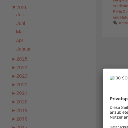
verdiene
▼
2026
PV in De
Juli
und Nat
Juni
Komm
Mai
April
Januar
►
2025
►
2024
►
2023
►
2022
►
2021
►
2020
►
2019
►
2018
►
2017