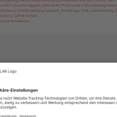
n mit PV
,
Kaserne Eggesin
,
Möhrstedt
,
Photovoltaik in Mecklenburg Vorp
utschland
,
Schafbeweidung Solarpark
,
Schafe Ingo Stoll
,
Solarförderung
,
S
urschutz
,
Suffolk Schafe
entar hinterlassen