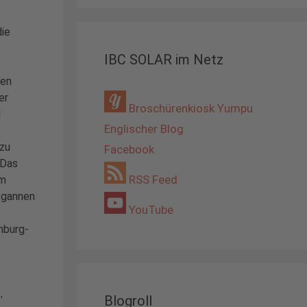
die
IBC SOLAR im Netz
len
er
Broschürenkiosk Yumpu
d
Englischer Blog
 zu
Facebook
 Das
RSS Feed
em
egannen
YouTube
nburg-
n
,
Blogroll