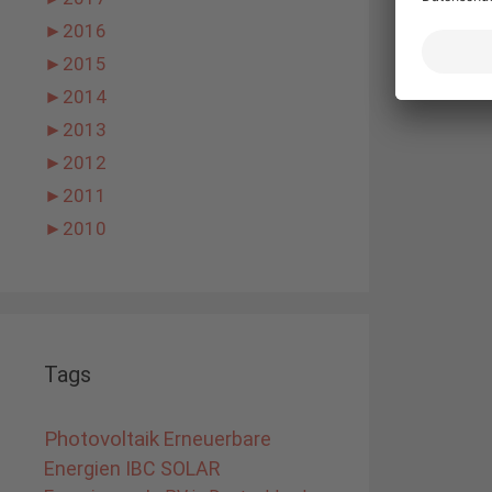
►
2016
►
2015
►
2014
►
2013
►
2012
►
2011
►
2010
Tags
Photovoltaik
Erneuerbare
Energien
IBC SOLAR