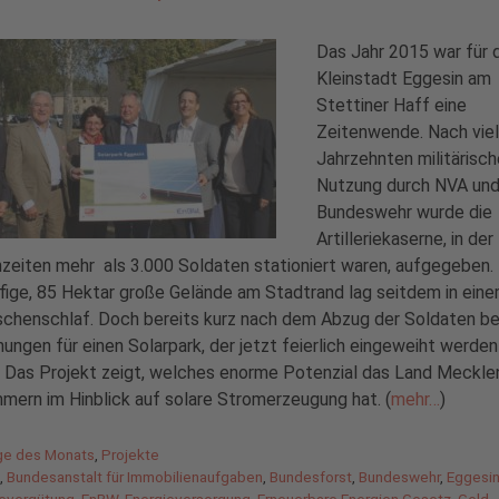
Das Jahr 2015 war für 
Kleinstadt Eggesin am
Stettiner Haff eine
Zeitenwende. Nach vie
Jahrzehnten militärisch
Nutzung durch NVA un
Bundeswehr wurde die
Artilleriekaserne, in der
zeiten mehr als 3.000 Soldaten stationiert waren, aufgegeben.
fige, 85 Hektar große Gelände am Stadtrand lag seitdem in ein
schenschlaf. Doch bereits kurz nach dem Abzug der Soldaten b
nungen für einen Solarpark, der jetzt feierlich eingeweiht werden
 Das Projekt zeigt, welches enorme Potenzial das Land Meckle
ern im Hinblick auf solare Stromerzeugung hat. (
mehr…
)
gorien
ge des Monats
,
Projekte
agwörter
A
,
Bundesanstalt für Immobilienaufgaben
,
Bundesforst
,
Bundeswehr
,
Eggesi
severgütung
,
EnBW
,
Energieversorgung
,
Erneuerbare Energien Gesetz
,
Geld