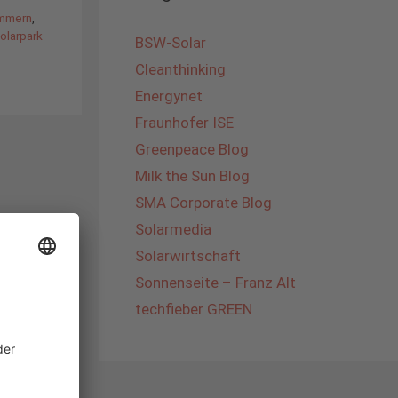
ommern
,
olarpark
BSW-Solar
Cleanthinking
Energynet
Fraunhofer ISE
Greenpeace Blog
Milk the Sun Blog
SMA Corporate Blog
Solarmedia
Solarwirtschaft
Sonnenseite – Franz Alt
techfieber GREEN