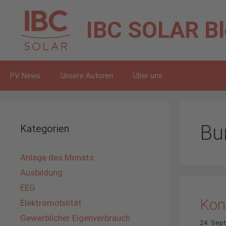
Zum
Inhalt
IBC SOLAR
B
springen
PV News
Unsere Autoren
Über uns
Bu
Kategorien
Anlage des Monats
Ausbildung
EEG
Kon
Elektromobilität
Gewerblicher Eigenverbrauch
24. Sep