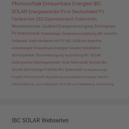
Photovoltaik
Erneuerbare Energien
IBC
SOLAR
Energiewende
PV in Deutschland
PV
Fachpartner
EEG
Eigenverbrauch
Solarstrom
Wissenswertes
Qualität
Energieversorgung
Strompreis
PV International
Solaranlage
Einspeisevergütung
IBC AeroFix
Solarpark
Geld verdienen mit PV
IBC SolStore
Speicher
solarenergie
Erneuerbare Energien Gesetz
Installation
Stromspeicher
Stromversorgung
Ausbildung IBC SOLAR
Solarspeicher
Montagesystem
Solar
Möhrstedt
Karriere IBC
SOLAR
EEG-Umlage
Portfolio IBC
Solarmarkt
Energiekonzept
Projekt
Partnerschaft
Ausbildung erneuerbare Energien
AeroFix
Solarförderung
Jura Solarpark
Vertrieb und Marketing
Ausbildung
IBC SOLAR Webseiten