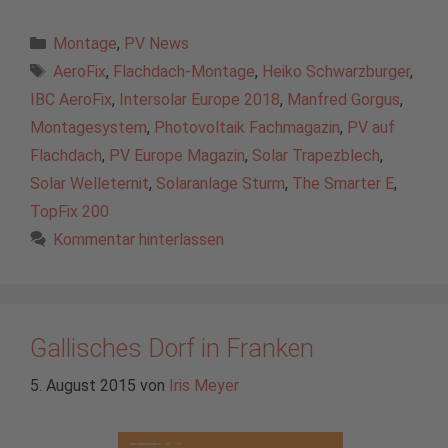
Kategorien
Montage
,
PV News
Schlagwörter
AeroFix
,
Flachdach-Montage
,
Heiko Schwarzburger
,
IBC AeroFix
,
Intersolar Europe 2018
,
Manfred Gorgus
,
Montagesystem
,
Photovoltaik Fachmagazin
,
PV auf
Flachdach
,
PV Europe Magazin
,
Solar Trapezblech
,
Solar Welleternit
,
Solaranlage Sturm
,
The Smarter E
,
TopFix 200
Kommentar hinterlassen
Gallisches Dorf in Franken
5. August 2015
von
Iris Meyer