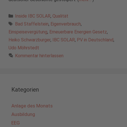
Kategorien
Inside IBC SOLAR
,
Qualität
Schlagwörter
Bad Staffelstein
,
Eigenverbrauch
,
Einspeisevergütung
,
Erneuerbare Energien Gesetz
,
Heiko Schwarzburger
,
IBC SOLAR
,
PV in Deutschland
,
Udo Möhrstedt
Kommentar hinterlassen
Kategorien
Anlage des Monats
Ausbildung
EEG