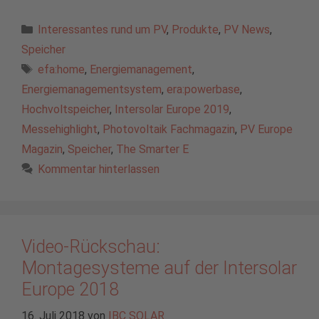
Kategorien
Interessantes rund um PV
,
Produkte
,
PV News
,
Speicher
Schlagwörter
efa:home
,
Energiemanagement
,
Energiemanagementsystem
,
era:powerbase
,
Hochvoltspeicher
,
Intersolar Europe 2019
,
Messehighlight
,
Photovoltaik Fachmagazin
,
PV Europe
Magazin
,
Speicher
,
The Smarter E
Kommentar hinterlassen
Video-Rückschau:
Montagesysteme auf der Intersolar
Europe 2018
16. Juli 2018
von
IBC SOLAR