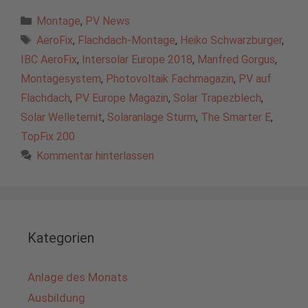
Kategorien
Montage
,
PV News
Schlagwörter
AeroFix
,
Flachdach-Montage
,
Heiko Schwarzburger
,
IBC AeroFix
,
Intersolar Europe 2018
,
Manfred Gorgus
,
Montagesystem
,
Photovoltaik Fachmagazin
,
PV auf
Flachdach
,
PV Europe Magazin
,
Solar Trapezblech
,
Solar Welleternit
,
Solaranlage Sturm
,
The Smarter E
,
TopFix 200
Kommentar hinterlassen
Kategorien
Anlage des Monats
Ausbildung