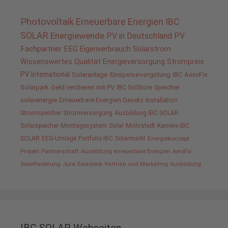
Photovoltaik
Erneuerbare Energien
IBC
SOLAR
Energiewende
PV in Deutschland
PV
Fachpartner
EEG
Eigenverbrauch
Solarstrom
Wissenswertes
Qualität
Energieversorgung
Strompreis
PV International
Solaranlage
Einspeisevergütung
IBC AeroFix
Solarpark
Geld verdienen mit PV
IBC SolStore
Speicher
solarenergie
Erneuerbare Energien Gesetz
Installation
Stromspeicher
Stromversorgung
Ausbildung IBC SOLAR
Solarspeicher
Montagesystem
Solar
Möhrstedt
Karriere IBC
SOLAR
EEG-Umlage
Portfolio IBC
Solarmarkt
Energiekonzept
Projekt
Partnerschaft
Ausbildung erneuerbare Energien
AeroFix
Solarförderung
Jura Solarpark
Vertrieb und Marketing
Ausbildung
IBC SOLAR Webseiten