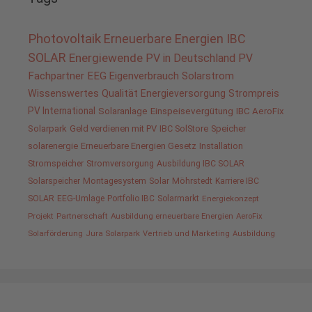
Photovoltaik
Erneuerbare Energien
IBC
SOLAR
Energiewende
PV in Deutschland
PV
Fachpartner
EEG
Eigenverbrauch
Solarstrom
Wissenswertes
Qualität
Energieversorgung
Strompreis
PV International
Solaranlage
Einspeisevergütung
IBC AeroFix
Solarpark
Geld verdienen mit PV
IBC SolStore
Speicher
solarenergie
Erneuerbare Energien Gesetz
Installation
Stromspeicher
Stromversorgung
Ausbildung IBC SOLAR
Solarspeicher
Montagesystem
Solar
Möhrstedt
Karriere IBC
SOLAR
EEG-Umlage
Portfolio IBC
Solarmarkt
Energiekonzept
Projekt
Partnerschaft
Ausbildung erneuerbare Energien
AeroFix
Solarförderung
Jura Solarpark
Vertrieb und Marketing
Ausbildung