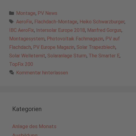
Kategorien
Montage
,
PV News
Schlagwörter
AeroFix
,
Flachdach-Montage
,
Heiko Schwarzburger
,
IBC AeroFix
,
Intersolar Europe 2018
,
Manfred Gorgus
,
Montagesystem
,
Photovoltaik Fachmagazin
,
PV auf
Flachdach
,
PV Europe Magazin
,
Solar Trapezblech
,
Solar Welleternit
,
Solaranlage Sturm
,
The Smarter E
,
TopFix 200
Kommentar hinterlassen
Kategorien
Anlage des Monats
Ausbildung