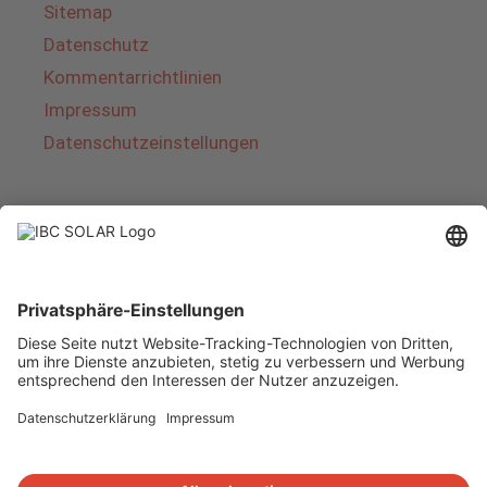
Sitemap
Datenschutz
Kommentarrichtlinien
Impressum
Datenschutzeinstellungen
Über IBC SOLAR
IBC SOLAR ist ein führender Fullservice-Anbieter
von Energielösungen und Dienstleistungen im
Bereich Photovoltaik und Speicher. Das
Unternehmen bietet Komplettsysteme an und
deckt das gesamte Spektrum von der Planung
bis zur schlüsselfertigen Übergabe von
Photovoltaik-Anlagen ab. Das Angebot umfasst
Energielösungen für Eigenheime, Gewerbe und