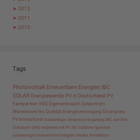
►
2012
►
2011
►
2010
Tags
Photovoltaik
Erneuerbare Energien
IBC
SOLAR
Energiewende
PV in Deutschland
PV
Fachpartner
EEG
Eigenverbrauch
Solarstrom
Wissenswertes
Qualität
Energieversorgung
Strompreis
PV International
Solaranlage
Einspeisevergütung
IBC AeroFix
Solarpark
Geld verdienen mit PV
IBC SolStore
Speicher
solarenergie
Erneuerbare Energien Gesetz
Installation