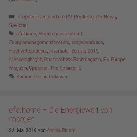
Kategorien
Interessantes rund um PV
,
Produkte
,
PV News
,
Speicher
Schlagwörter
efa:home
,
Energiemanagement
,
Energiemanagementsystem
,
era:powerbase
,
Hochvoltspeicher
,
Intersolar Europe 2019
,
Messehighlight
,
Photovoltaik Fachmagazin
,
PV Europe
Magazin
,
Speicher
,
The Smarter E
Kommentar hinterlassen
efa:home – die Energiewelt von
morgen
22. Mai 2019
von
Annika Bloem