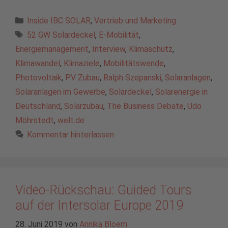
Kategorien
Inside IBC SOLAR
,
Vertrieb und Marketing
Schlagwörter
52 GW Solardeckel
,
E-Mobilität
,
Energiemanagement
,
Interview
,
Klimaschutz
,
Klimawandel
,
Klimaziele
,
Mobilitätswende
,
Photovoltaik
,
PV Zubau
,
Ralph Szepanski
,
Solaranlagen
,
Solaranlagen im Gewerbe
,
Solardeckel
,
Solarenergie in
Deutschland
,
Solarzubau
,
The Business Debate
,
Udo
Möhrstedt
,
welt.de
Kommentar hinterlassen
Video-Rückschau: Guided Tours
auf der Intersolar Europe 2019
28. Juni 2019
von
Annika Bloem