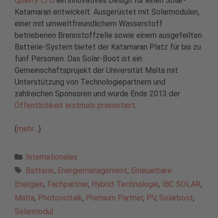
Quality LTD
ein innovatives Design für einen Solar-
Katamaran entwickelt. Ausgerüstet mit Solarmodulen,
einer mit umweltfreundlichem Wasserstoff
betriebenen Brennstoffzelle sowie einem ausgefeilten
Batterie-System bietet der Katamaran Platz für bis zu
fünf Personen. Das Solar-Boot ist ein
Gemeinschaftsprojekt der Universität Malta mit
Unterstützung von Technologiepartnern und
zahlreichen Sponsoren und wurde Ende 2013 der
Öffentlichkeit erstmals präsentiert
.
(
mehr…
)
Kategorien
Internationales
Schlagwörter
Batterie
,
Energiemanagement
,
Erneuerbare
Energien
,
Fachpartner
,
Hybrid-Technologie
,
IBC SOLAR
,
Malta
,
Photovoltaik
,
Premium Partner
,
PV
,
Solarboot
,
Solarmodul