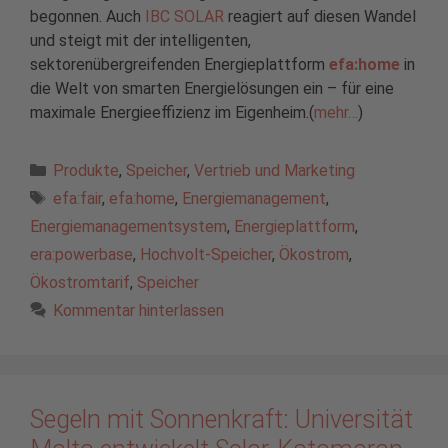
begonnen. Auch
IBC SOLAR
reagiert auf diesen Wandel
und steigt mit der intelligenten,
sektorenübergreifenden Energieplattform
efa:home
in
die Welt von smarten Energielösungen ein – für eine
maximale Energieeffizienz im Eigenheim.(
mehr…
)
Kategorien
Produkte
,
Speicher
,
Vertrieb und Marketing
Schlagwörter
efa:fair
,
efa:home
,
Energiemanagement
,
Energiemanagementsystem
,
Energieplattform
,
era:powerbase
,
Hochvolt-Speicher
,
Ökostrom
,
Ökostromtarif
,
Speicher
Kommentar hinterlassen
Segeln mit Sonnenkraft: Universität