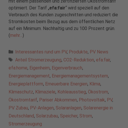
mit einem passenden und zertifizierten Ökostromtarif
optimiert. Der Tarif „
efa:fair
“ wird speziell auf den
Verbrauch des Kunden zugeschnitten und reduziert die
Stromkosten beim Bezug aus dem öffentlichen Netz
auf ein Minimum. Nachhaltig und zu 100 Prozent grün.
(
mehr…
)
Kategorien
Interessantes rund um PV
,
Produkte
,
PV News
Schlagwörter
Anteil Stromerzeugung
,
CO2-Reduktion
,
efa:fair
,
efa:home
,
Eigenheim
,
Eigenverbrauch
,
Energiemanagement
,
Energiemanagementsystem
,
Energieplattform
,
Erneuerbare Energien
,
Klima
,
Klimaschutz
,
Klimaziele
,
Kohleausstieg
,
Ökostrom
,
Ökostromtarif
,
Pariser Abkommen
,
Photovoltaik
,
PV
,
PV Zubau
,
PV-Anlagen
,
Solaranlagen
,
Solarenergie in
Deutschland
,
Solarzubau
,
Speicher
,
Strom
,
Stromerzeugung