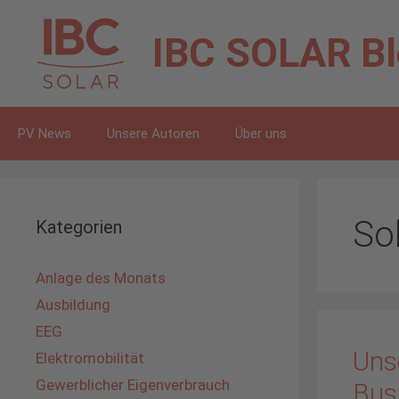
Zum
Inhalt
IBC SOLAR
B
springen
PV News
Unsere Autoren
Über uns
So
Kategorien
Anlage des Monats
Ausbildung
EEG
Uns
Elektromobilität
Gewerblicher Eigenverbrauch
Bus