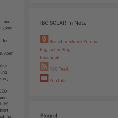
or und
IBC SOLAR im Netz
l voran
l den
Broschürenkiosk Yumpu
Englischer Blog
n. Aber
Facebook
rüne
RSS Feed
 und
aren,
YouTube
 CEO
 und
t.de)
klärt
Blogroll
ch für