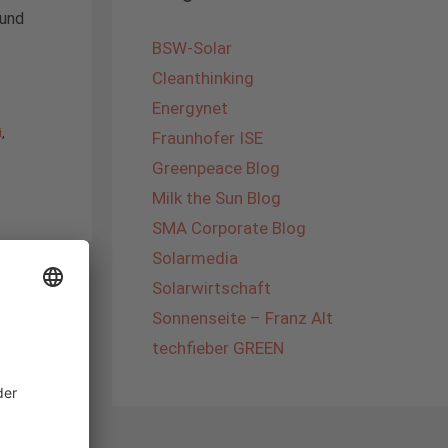
 und
BSW-Solar
Cleanthinking
Energynet
i
,
Fraunhofer ISE
Greenpeace Blog
Milk the Sun Blog
SMA Corporate Blog
Solarmedia
Solarwirtschaft
Sonnenseite – Franz Alt
techfieber GREEN