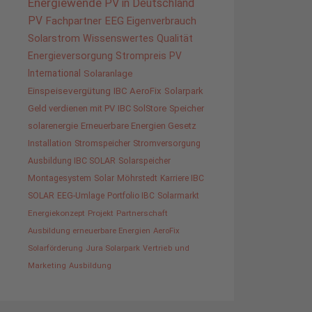
Energiewende
PV in Deutschland
PV
Fachpartner
EEG
Eigenverbrauch
Solarstrom
Wissenswertes
Qualität
Energieversorgung
Strompreis
PV
International
Solaranlage
Einspeisevergütung
IBC AeroFix
Solarpark
Geld verdienen mit PV
IBC SolStore
Speicher
solarenergie
Erneuerbare Energien Gesetz
Installation
Stromspeicher
Stromversorgung
Ausbildung IBC SOLAR
Solarspeicher
Montagesystem
Solar
Möhrstedt
Karriere IBC
SOLAR
EEG-Umlage
Portfolio IBC
Solarmarkt
Energiekonzept
Projekt
Partnerschaft
Ausbildung erneuerbare Energien
AeroFix
Solarförderung
Jura Solarpark
Vertrieb und
Marketing
Ausbildung