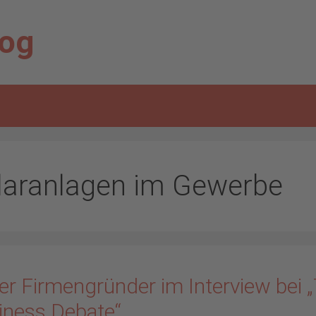
log
laranlagen im Gewerbe
er Firmengründer im Interview bei 
iness Debate“