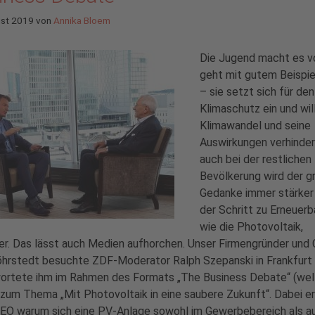
ust 2019
von
Annika Bloem
Die Jugend macht es v
geht mit gutem Beispie
– sie setzt sich für den
Klimaschutz ein und wil
Klimawandel und seine
Auswirkungen verhinder
auch bei der restlichen
Bevölkerung wird der g
Gedanke immer stärker
der Schritt zu Erneuerb
wie die Photovoltaik,
ler. Das lässt auch Medien aufhorchen. Unser Firmengründer und
hrstedt besuchte ZDF-Moderator Ralph Szepanski in Frankfurt
ortete ihm im Rahmen des Formats „The Business Debate“ (wel
zum Thema „Mit Photovoltaik in eine saubere Zukunft“. Dabei er
CEO warum sich eine PV-Anlage sowohl im Gewerbebereich als au