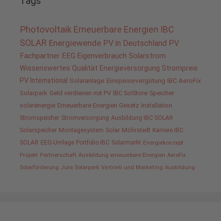
Tags
Photovoltaik
Erneuerbare Energien
IBC
SOLAR
Energiewende
PV in Deutschland
PV
Fachpartner
EEG
Eigenverbrauch
Solarstrom
Wissenswertes
Qualität
Energieversorgung
Strompreis
PV International
Solaranlage
Einspeisevergütung
IBC AeroFix
Solarpark
Geld verdienen mit PV
IBC SolStore
Speicher
solarenergie
Erneuerbare Energien Gesetz
Installation
Stromspeicher
Stromversorgung
Ausbildung IBC SOLAR
Solarspeicher
Montagesystem
Solar
Möhrstedt
Karriere IBC
SOLAR
EEG-Umlage
Portfolio IBC
Solarmarkt
Energiekonzept
Projekt
Partnerschaft
Ausbildung erneuerbare Energien
AeroFix
Solarförderung
Jura Solarpark
Vertrieb und Marketing
Ausbildung