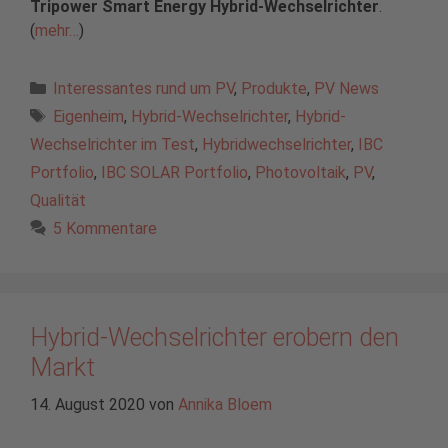
Tripower Smart Energy Hybrid-Wechselrichter
.
(
mehr…
)
Kategorien
Interessantes rund um PV
,
Produkte
,
PV News
Schlagwörter
Eigenheim
,
Hybrid-Wechselrichter
,
Hybrid-
Wechselrichter im Test
,
Hybridwechselrichter
,
IBC
Portfolio
,
IBC SOLAR Portfolio
,
Photovoltaik
,
PV
,
Qualität
5 Kommentare
Hybrid-Wechselrichter erobern den
Markt
14. August 2020
von
Annika Bloem