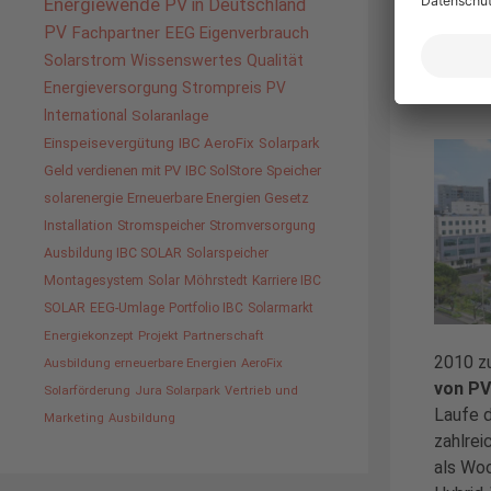
Energiewende
PV in Deutschland
Lie
PV
Fachpartner
EEG
Eigenverbrauch
größ
Solarstrom
Wissenswertes
Qualität
Energieversorgung
Strompreis
PV
4. Deze
International
Solaranlage
Einspeisevergütung
IBC AeroFix
Solarpark
Geld verdienen mit PV
IBC SolStore
Speicher
solarenergie
Erneuerbare Energien Gesetz
Installation
Stromspeicher
Stromversorgung
Ausbildung IBC SOLAR
Solarspeicher
Montagesystem
Solar
Möhrstedt
Karriere IBC
SOLAR
EEG-Umlage
Portfolio IBC
Solarmarkt
Energiekonzept
Projekt
Partnerschaft
2010 z
Ausbildung erneuerbare Energien
AeroFix
von PV
Solarförderung
Jura Solarpark
Vertrieb und
Laufe d
Marketing
Ausbildung
zahlrei
als Woo