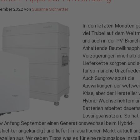
tember 2022
von
Susanne Schnetter
In den letzten Monaten g
viel Trubel auf dem Welt
und auch in der PV-Branch
Anhaltende Bauteilknapph
Verzögerungen innerhalb 
Lieferkette sorgten und 
für so manche Unzufrieden
Auch Sungrow spürt die
Auswirkungen der weltwei
Krise, aber der Hersteller 
Hybrid-Wechselrichtern u
Batterien arbeitet dauerh
Lösungsansätzen. So hat
w Anfang September einen Generationswechsel beim Hybrid-
richter angekündigt und liefert im asiatischen Markt aktuell an
ezellen aus. Wir geben Tipps was es für eine reibungslose Instal