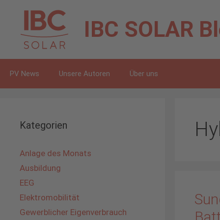
Zum
Inhalt
IBC SOLAR
B
springen
PV News
Unsere Autoren
Über uns
Hy
Kategorien
Anlage des Monats
Ausbildung
EEG
Sun
Elektromobilität
Gewerblicher Eigenverbrauch
Bat