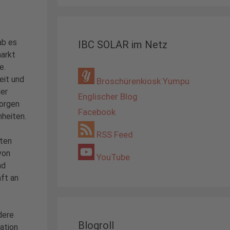
ab es
IBC SOLAR im Netz
markt
e.
eit und
Broschürenkiosk Yumpu
der
Englischer Blog
sorgen
Facebook
heiten.
RSS Feed
ten
von
YouTube
nd
aft an
dere
Blogroll
lation