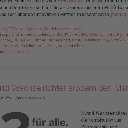
Wechselrichtern kürte. Wir bei
IBC SOLAR
haben die Produkte d
schen Herstellers seit Juli dieses Jahres in unserem Portfolio u
uns sehr, über den innovativen Partner an unserer Seite. (
mehr…
)
gorien
ukte
,
PV News
,
Speicher
,
Vertrieb und Marketing
agwörter
giespeicher
,
Erneuerbare Energie
,
GoodWe
,
GoodWe Wechselrichter
,
Hybrid
ichter
,
IBC SOLAR Partner
,
Partnerschaft
,
Photovoltaikbranche
,
Portfolio 
cher
,
PV-Wechselrichter
,
Qualität
,
Wechselrichter
entar hinterlassen
rid-Wechselrichter erobern den Mar
ust 2020
von
Annika Bloem
Hybrid-Wechselrichter, 
die Kombination aus
Photovoltaik- und