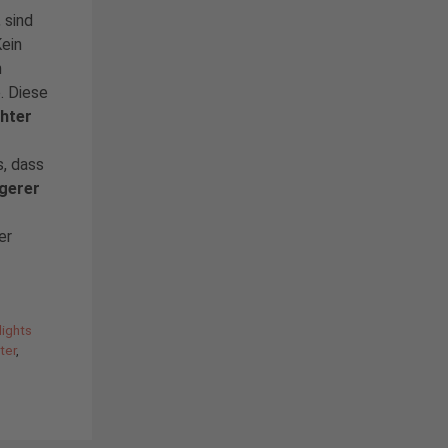
 sind
Kein
n
. Diese
chter
s, dass
gerer
er
lights
ter
,