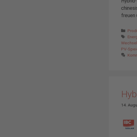
Hybrid-
chinesi
freuen 
Kate
Prod
Schl
Ener
Wechselr
PV-Spei
Komm
Hyb
14. Aug