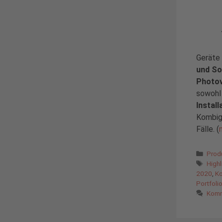
Geräte
und So
Photov
sowoh
Instal
Kombig
Fälle. (
Kate
Prod
Schl
High
2020
,
Ko
Portfoli
Komm