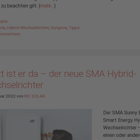
 zu beachten gilt. (
mehr…
)
gorien
ukte
agwörter
rie
,
Hybrid-Wechselrichter
,
Sungrow
,
Tipps
ommentare
t ist er da – der neue SMA Hybrid-
hselrichter
uar 2022
von
IBC SOLAR
Der SMA Sunny 
Smart Energy Hy
Wechselrichter
einen oder ande