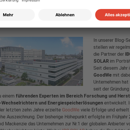
feranten-Porträt: GoodWe – weltwei
ter Hybrid-Wechselrichter-Herstell
mber 2020
von
Annika Bloem
In unserer Blog-Se
stellen wir regel
die Partner der
IB
SOLAR
im Porträt
Seit diesem Jahr 
GoodWe
mit dabe
Unternehmen hat 
seit der Gründung
u einem
führenden Experten im Bereich Forschung und Herst
-Wechselrichtern und Energiespeicherlösungen
entwickelt. 
er letzten zehn Jahre erzielte
GoodWe
viele Erfolge und erhielt
che Auszeichnung. Der bisherige Höhepunkt erfolgte im Frühjahr 
d Mackenzie das Unternehmen zur Nr.1 der globalen Anbieter v