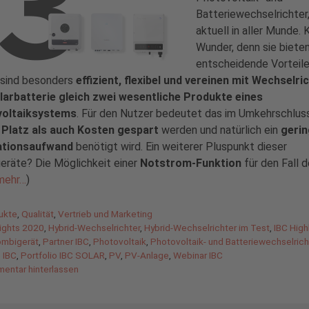
Batteriewechselrichter,
aktuell in aller Munde. 
Wunder, denn sie biete
entscheidende Vorteile
 sind besonders
effizient, flexibel und vereinen mit Wechselri
larbatterie gleich zwei wesentliche Produkte eines
oltaiksystems
. Für den Nutzer bedeutet das im Umkehrschlus
l
Platz als auch Kosten gespart
werden und natürlich ein
gerin
lationsaufwand
benötigt wird. Ein weiterer Pluspunkt dieser
eräte? Die Möglichkeit einer
Notstrom-Funktion
für den Fall d
mehr…
)
gorien
ukte
,
Qualität
,
Vertrieb und Marketing
agwörter
lights 2020
,
Hybrid-Wechselrichter
,
Hybrid-Wechselrichter im Test
,
IBC High
mbigerät
,
Partner IBC
,
Photovoltaik
,
Photovoltaik- und Batteriewechselrich
o IBC
,
Portfolio IBC SOLAR
,
PV
,
PV-Anlage
,
Webinar IBC
entar hinterlassen