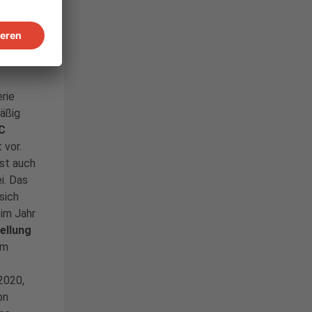
t
er
rie
mäßig
C
 vor.
ist auch
i. Das
sich
 im Jahr
ellung
Im
2020,
on