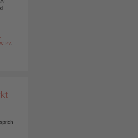
es
nd
-
IBC
,
PV
,
kt
sprich