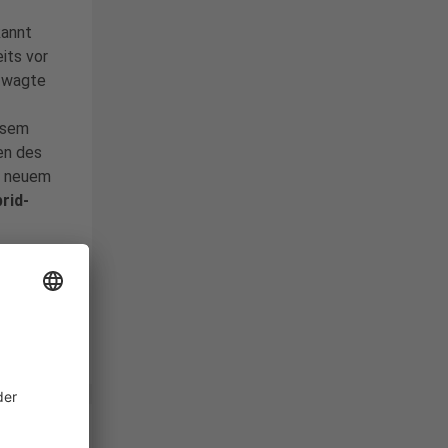
kannt
its vor
 wagte
iesem
en des
d neuem
rid-
richter
,