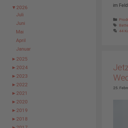
im Feld
▼
2026
Juli
Kate
Prod
Juni
Schl
Batte
44 K
Mai
April
Januar
►
2025
Jetz
►
2024
Wec
►
2023
►
2022
25. Febr
►
2021
►
2020
►
2019
►
2018
►
2017