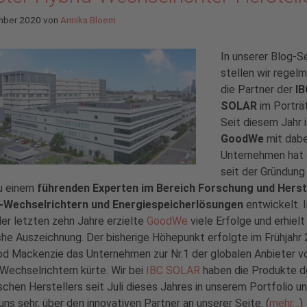
mber 2020
von
Annika Bloem
In unserer Blog-Se
stellen wir regel
die Partner der
IB
SOLAR
im Porträt
Seit diesem Jahr 
GoodWe
mit dabe
Unternehmen hat 
seit der Gründung
u einem
führenden Experten im Bereich Forschung und Herst
-Wechselrichtern und Energiespeicherlösungen
entwickelt. 
er letzten zehn Jahre erzielte
GoodWe
viele Erfolge und erhielt
che Auszeichnung. Der bisherige Höhepunkt erfolgte im Frühjahr 
d Mackenzie das Unternehmen zur Nr.1 der globalen Anbieter v
Wechselrichtern kürte. Wir bei
IBC SOLAR
haben die Produkte d
schen Herstellers seit Juli dieses Jahres in unserem Portfolio u
uns sehr, über den innovativen Partner an unserer Seite. (
mehr…
)