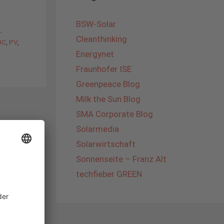
BSW-Solar
-
Cleanthinking
IBC
,
PV
,
Energynet
Fraunhofer ISE
Greenpeace Blog
Milk the Sun Blog
SMA Corporate Blog
Solarmedia
Solarwirtschaft
Sonnenseite – Franz Alt
techfieber GREEN