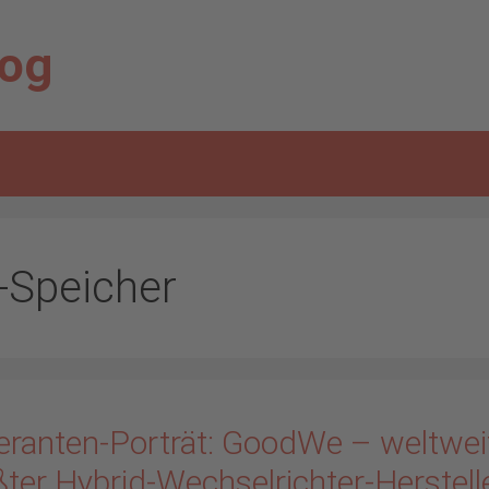
log
-Speicher
feranten-Porträt: GoodWe – weltwei
ter Hybrid-Wechselrichter-Herstell