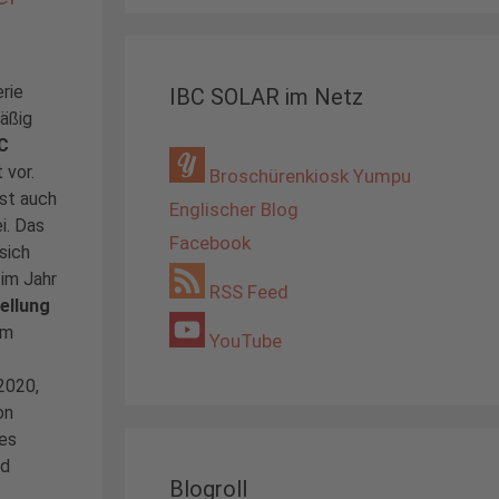
rie
IBC SOLAR im Netz
mäßig
C
 vor.
Broschürenkiosk Yumpu
ist auch
Englischer Blog
i. Das
Facebook
sich
 im Jahr
RSS Feed
ellung
Im
YouTube
2020,
on
es
nd
Blogroll