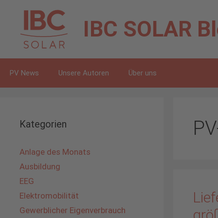
Zum
Inhalt
IBC SOLAR
B
springen
PV News
Unsere Autoren
Über uns
PV
Kategorien
Anlage des Monats
Ausbildung
EEG
Lie
Elektromobilität
Gewerblicher Eigenverbrauch
größ