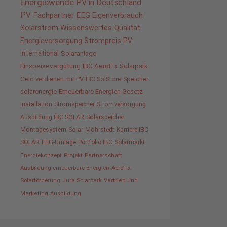
Energiewende
PV in Deutschland
PV
Fachpartner
EEG
Eigenverbrauch
Solarstrom
Wissenswertes
Qualität
Energieversorgung
Strompreis
PV
International
Solaranlage
Einspeisevergütung
IBC AeroFix
Solarpark
Geld verdienen mit PV
IBC SolStore
Speicher
solarenergie
Erneuerbare Energien Gesetz
Installation
Stromspeicher
Stromversorgung
Ausbildung IBC SOLAR
Solarspeicher
Montagesystem
Solar
Möhrstedt
Karriere IBC
SOLAR
EEG-Umlage
Portfolio IBC
Solarmarkt
Energiekonzept
Projekt
Partnerschaft
Ausbildung erneuerbare Energien
AeroFix
Solarförderung
Jura Solarpark
Vertrieb und
Marketing
Ausbildung