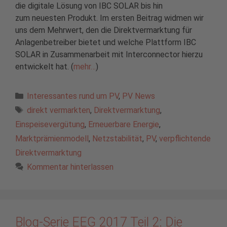
die digitale Lösung von IBC SOLAR bis hin
zum neuesten Produkt. Im ersten Beitrag widmen wir
uns dem Mehrwert, den die Direktvermarktung für
Anlagenbetreiber bietet und welche Plattform IBC
SOLAR in Zusammenarbeit mit Interconnector hierzu
entwickelt hat. (
mehr…
)
Kategorien
Interessantes rund um PV
,
PV News
Schlagwörter
direkt vermarkten
,
Direktvermarktung
,
Einspeisevergütung
,
Erneuerbare Energie
,
Marktprämienmodell
,
Netzstabilität
,
PV
,
verpflichtende
Direktvermarktung
Kommentar hinterlassen
Blog-Serie EEG 2017 Teil 2: Die