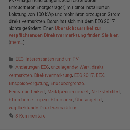
PV-Anlagen (und übrigens auch die anderen
Erneuerbaren Energieträger) mit einer installierten
Leistung von 100 kWp und mehr ihren erzeugten Strom
direkt vermarkten. Daran hat sich mit dem EEG 2017
nichts geändert. Einen
Übersichtsartikel zur
verpflichtenden Direktvermarktung finden Sie hier
.
(
mehr…
)
Kategorien
EEG
,
Interessantes rund um PV
Schlagwörter
Änderungen EEG
,
anzulegender Wert
,
direkt
vermarkten
,
Direktvermarktung
,
EEG 2017
,
EEX
,
Einspeisevergütung
,
Erlösobergrenze
,
Fernsteuerbarkeit
,
Marktprämienmodell
,
Netzstabilität
,
Strombörse Leipzig
,
Strompreis
,
Überangebot
,
verpflichtende Direktvermarktung
8 Kommentare