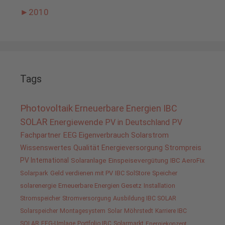
►
2010
Tags
Photovoltaik
Erneuerbare Energien
IBC
SOLAR
Energiewende
PV in Deutschland
PV
Fachpartner
EEG
Eigenverbrauch
Solarstrom
Wissenswertes
Qualität
Energieversorgung
Strompreis
PV International
Solaranlage
Einspeisevergütung
IBC AeroFix
Solarpark
Geld verdienen mit PV
IBC SolStore
Speicher
solarenergie
Erneuerbare Energien Gesetz
Installation
Stromspeicher
Stromversorgung
Ausbildung IBC SOLAR
Solarspeicher
Montagesystem
Solar
Möhrstedt
Karriere IBC
SOLAR
EEG-Umlage
Portfolio IBC
Solarmarkt
Energiekonzept