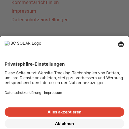
Kommentarrichtlinien
Impressum
Datenschutzeinstellungen
Über IBC SOLAR
IBC SOLAR ist ein führender Fullservice-Anbieter
von Energielösungen und Dienstleistungen im
Bereich Photovoltaik und Speicher. Das
Unternehmen bietet Komplettsysteme an und
deckt das gesamte Spektrum von der Planung
bis zur schlüsselfertigen Übergabe von
Photovoltaik-Anlagen ab. Das Angebot umfasst
Energielösungen für Eigenheime, Gewerbe und
Industrie sowie Solarparks.