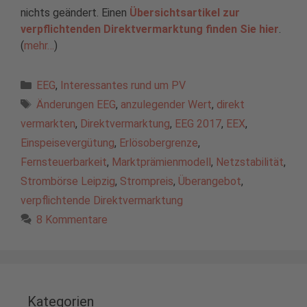
nichts geändert. Einen
Übersichtsartikel zur
verpflichtenden Direktvermarktung finden Sie hier
.
(
mehr…
)
Kategorien
EEG
,
Interessantes rund um PV
Schlagwörter
Änderungen EEG
,
anzulegender Wert
,
direkt
vermarkten
,
Direktvermarktung
,
EEG 2017
,
EEX
,
Einspeisevergütung
,
Erlösobergrenze
,
Fernsteuerbarkeit
,
Marktprämienmodell
,
Netzstabilität
,
Strombörse Leipzig
,
Strompreis
,
Überangebot
,
verpflichtende Direktvermarktung
8 Kommentare
Kategorien