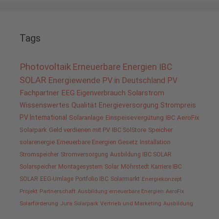
Tags
Photovoltaik
Erneuerbare Energien
IBC
SOLAR
Energiewende
PV in Deutschland
PV
Fachpartner
EEG
Eigenverbrauch
Solarstrom
Wissenswertes
Qualität
Energieversorgung
Strompreis
PV International
Solaranlage
Einspeisevergütung
IBC AeroFix
Solarpark
Geld verdienen mit PV
IBC SolStore
Speicher
solarenergie
Erneuerbare Energien Gesetz
Installation
Stromspeicher
Stromversorgung
Ausbildung IBC SOLAR
Solarspeicher
Montagesystem
Solar
Möhrstedt
Karriere IBC
SOLAR
EEG-Umlage
Portfolio IBC
Solarmarkt
Energiekonzept
Projekt
Partnerschaft
Ausbildung erneuerbare Energien
AeroFix
Solarförderung
Jura Solarpark
Vertrieb und Marketing
Ausbildung