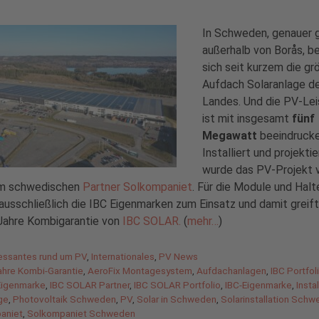
In Schweden, genauer 
außerhalb von Borås, b
sich seit kurzem die gr
Aufdach Solaranlage d
Landes. Und die PV-Le
ist mit insgesamt
fünf
Megawatt
beeindrucke
Installiert und projektie
wurde das PV-Projekt 
m schwedischen
Partner Solkompaniet
. Für die Module und Hal
usschließlich die IBC Eigenmarken zum Einsatz und damit greif
 Jahre Kombigarantie von
IBC SOLAR.
(
mehr…
)
gorien
ressantes rund um PV
,
Internationales
,
PV News
agwörter
ahre Kombi-Garantie
,
AeroFix Montagesystem
,
Aufdachanlagen
,
IBC Portfol
igenmarke
,
IBC SOLAR Partner
,
IBC SOLAR Portfolio
,
IBC-Eigenmarke
,
Insta
ge
,
Photovoltaik Schweden
,
PV
,
Solar in Schweden
,
Solarinstallation Sch
aniet
,
Solkompaniet Schweden