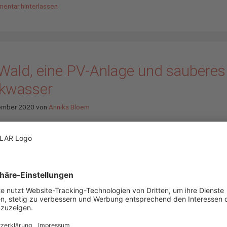
entar hinterlassen
 Wald, eine PV-Anlage und sauberes
nkwasser
ember 2020
von
Annika Bloem
Immer wieder hört und 
man über die
Potenzial
Photovoltaik
und wo s
überall eingesetzt wer
kann. Fakt ist, die PV is
nur eine der beliebtest
günstigsten Arten der
Stromerzeugen, sonder