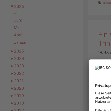
Komm
▼
2026
Juli
Juni
Mai
Ein
April
Tri
Januar
►
2025
16. Nov
►
2024
►
2023
►
2022
►
2021
►
2020
►
2019
►
2018
►
2017