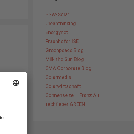
BSW-Solar
Cleanthinking
Energynet
Fraunhofer ISE
Greenpeace Blog
Milk the Sun Blog
SMA Corporate Blog
Solarmedia
liest
Solarwirtschaft
e der
ie
Sonnenseite – Franz Alt
den
techfieber GREEN
t nicht
en und
n auch