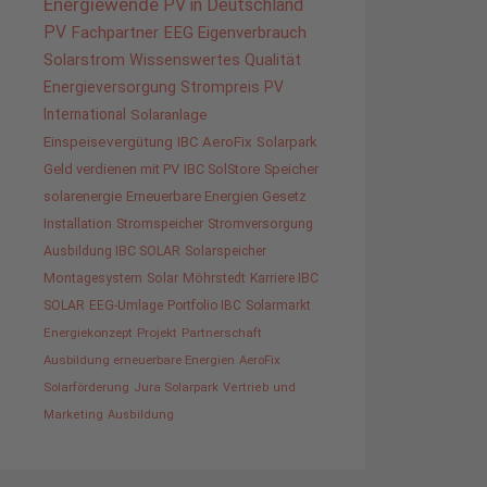
Energiewende
PV in Deutschland
PV
Fachpartner
EEG
Eigenverbrauch
Solarstrom
Wissenswertes
Qualität
Energieversorgung
Strompreis
PV
International
Solaranlage
Einspeisevergütung
IBC AeroFix
Solarpark
Geld verdienen mit PV
IBC SolStore
Speicher
solarenergie
Erneuerbare Energien Gesetz
Installation
Stromspeicher
Stromversorgung
Ausbildung IBC SOLAR
Solarspeicher
Montagesystem
Solar
Möhrstedt
Karriere IBC
SOLAR
EEG-Umlage
Portfolio IBC
Solarmarkt
Energiekonzept
Projekt
Partnerschaft
Ausbildung erneuerbare Energien
AeroFix
Solarförderung
Jura Solarpark
Vertrieb und
Marketing
Ausbildung