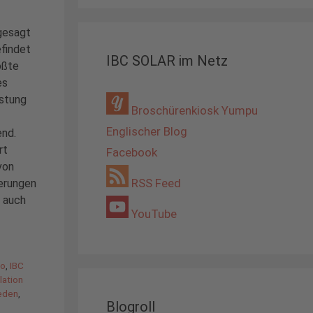
gesagt
efindet
IBC SOLAR im Netz
ößte
es
istung
Broschürenkiosk Yumpu
Englischer Blog
nd.
rt
Facebook
von
RSS Feed
terungen
t auch
YouTube
io
,
IBC
llation
weden
,
Blogroll