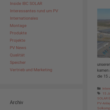
Inside IBC SOLAR
Interessantes rund um PV
Internationales
Montage
Produkte
Projekte
PV News
Qualität
Speicher
unsere
Vertrieb und Marketing
kamen a
die 15
Kate
Inte
Schl
15 J
SOLAR E
Archiv
PV-Anla
Solkomp