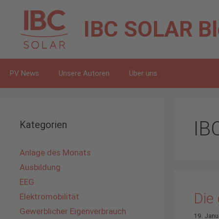
Zum
Inhalt
IBC SOLAR
B
springen
PV News
Unsere Autoren
Über uns
IB
Kategorien
Anlage des Monats
Ausbildung
EEG
Die
Elektromobilität
Gewerblicher Eigenverbrauch
19. Janu