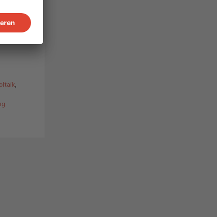
r und
r
ken.
r – und
ltaik
,
ng