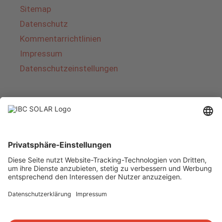
Sitemap
Datenschutz
Kommentarrichtlinien
Impressum
Datenschutzeinstellungen
Über IBC SOLAR
IBC SOLAR ist ein führender Fullservice-Anbieter
von Energielösungen und Dienstleistungen im
Bereich Photovoltaik und Speicher. Das
Unternehmen bietet Komplettsysteme an und
deckt das gesamte Spektrum von der Planung
bis zur schlüsselfertigen Übergabe von
Photovoltaik-Anlagen ab. Das Angebot umfasst
Energielösungen für Eigenheime, Gewerbe und