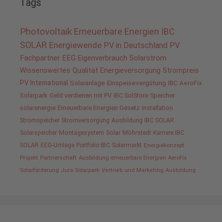
Tags
Photovoltaik
Erneuerbare Energien
IBC
SOLAR
Energiewende
PV in Deutschland
PV
Fachpartner
EEG
Eigenverbrauch
Solarstrom
Wissenswertes
Qualität
Energieversorgung
Strompreis
PV International
Solaranlage
Einspeisevergütung
IBC AeroFix
Solarpark
Geld verdienen mit PV
IBC SolStore
Speicher
solarenergie
Erneuerbare Energien Gesetz
Installation
Stromspeicher
Stromversorgung
Ausbildung IBC SOLAR
Solarspeicher
Montagesystem
Solar
Möhrstedt
Karriere IBC
SOLAR
EEG-Umlage
Portfolio IBC
Solarmarkt
Energiekonzept
Projekt
Partnerschaft
Ausbildung erneuerbare Energien
AeroFix
Solarförderung
Jura Solarpark
Vertrieb und Marketing
Ausbildung