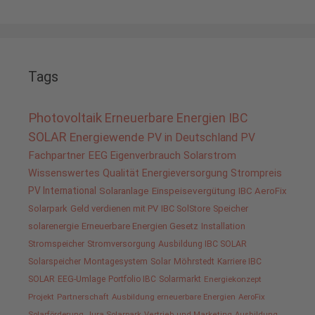
Tags
Photovoltaik
Erneuerbare Energien
IBC
SOLAR
Energiewende
PV in Deutschland
PV
Fachpartner
EEG
Eigenverbrauch
Solarstrom
Wissenswertes
Qualität
Energieversorgung
Strompreis
PV International
Solaranlage
Einspeisevergütung
IBC AeroFix
Solarpark
Geld verdienen mit PV
IBC SolStore
Speicher
solarenergie
Erneuerbare Energien Gesetz
Installation
Stromspeicher
Stromversorgung
Ausbildung IBC SOLAR
Solarspeicher
Montagesystem
Solar
Möhrstedt
Karriere IBC
SOLAR
EEG-Umlage
Portfolio IBC
Solarmarkt
Energiekonzept
Projekt
Partnerschaft
Ausbildung erneuerbare Energien
AeroFix
Solarförderung
Jura Solarpark
Vertrieb und Marketing
Ausbildung