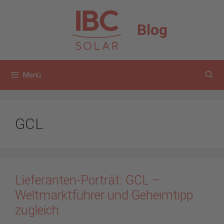
Zum
Inhalt
Blog
springen
Menü
GCL
Lieferanten-Porträt: GCL –
Weltmarktführer und Geheimtipp
zugleich