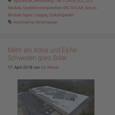
Apotea.se
,
Bloomberg Tier1-Liste
,
GCL
,
GCL
Module
,
Qualitätsversprechen IBC SOLAR
,
Silicon
Module Super League
,
Solkompaniet
Kommentar hinterlassen
Mehr als Abba und Elche:
Schweden goes Solar
17. April 2018
von
Iris Meyer