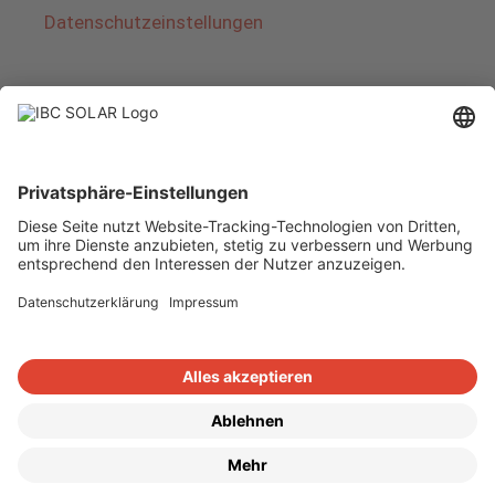
Datenschutzeinstellungen
Über IBC SOLAR
IBC SOLAR ist ein führender Fullservice-Anbieter
von Energielösungen und Dienstleistungen im
Bereich Photovoltaik und Speicher. Das
Unternehmen bietet Komplettsysteme an und
deckt das gesamte Spektrum von der Planung
bis zur schlüsselfertigen Übergabe von
Photovoltaik-Anlagen ab. Das Angebot umfasst
Energielösungen für Eigenheime, Gewerbe und
Industrie sowie Solarparks.
Copyright © 2026
·
GeneratePress
·
IBC SOLAR AG
·
WordPress