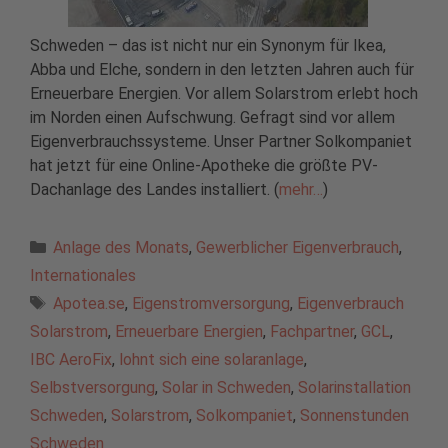
Schweden – das ist nicht nur ein Synonym für Ikea,
Abba und Elche, sondern in den letzten Jahren auch für
Erneuerbare Energien. Vor allem Solarstrom erlebt hoch
im Norden einen Aufschwung. Gefragt sind vor allem
Eigenverbrauchssysteme. Unser Partner Solkompaniet
hat jetzt für eine Online-Apotheke die größte PV-
Dachanlage des Landes installiert. (
mehr…
)
Kategorien
Anlage des Monats
,
Gewerblicher Eigenverbrauch
,
Internationales
Schlagwörter
Apotea.se
,
Eigenstromversorgung
,
Eigenverbrauch
Solarstrom
,
Erneuerbare Energien
,
Fachpartner
,
GCL
,
IBC AeroFix
,
lohnt sich eine solaranlage
,
Selbstversorgung
,
Solar in Schweden
,
Solarinstallation
Schweden
,
Solarstrom
,
Solkompaniet
,
Sonnenstunden
Schweden