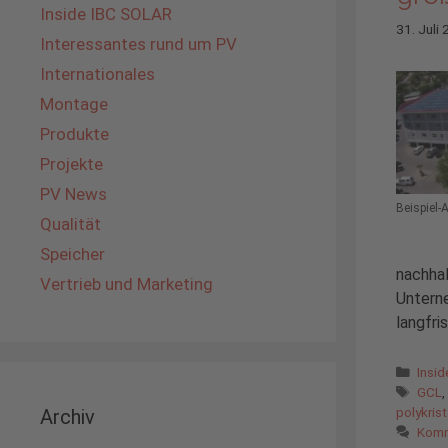
Inside IBC SOLAR
31. Juli
Interessantes rund um PV
Internationales
Montage
Produkte
Projekte
PV News
Beispiel-
Qualität
Speicher
nachhal
Vertrieb und Marketing
Unterne
langfri
Kate
Insi
Schl
GCL
polykrist
Archiv
Komm