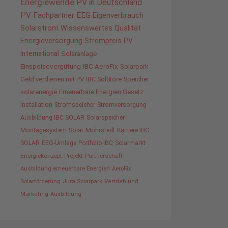
Energiewende
PV in Deutschland
PV
Fachpartner
EEG
Eigenverbrauch
Solarstrom
Wissenswertes
Qualität
Energieversorgung
Strompreis
PV
International
Solaranlage
Einspeisevergütung
IBC AeroFix
Solarpark
Geld verdienen mit PV
IBC SolStore
Speicher
solarenergie
Erneuerbare Energien Gesetz
Installation
Stromspeicher
Stromversorgung
Ausbildung IBC SOLAR
Solarspeicher
Montagesystem
Solar
Möhrstedt
Karriere IBC
SOLAR
EEG-Umlage
Portfolio IBC
Solarmarkt
Energiekonzept
Projekt
Partnerschaft
Ausbildung erneuerbare Energien
AeroFix
Solarförderung
Jura Solarpark
Vertrieb und
Marketing
Ausbildung