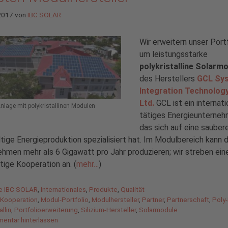
 2017
von
IBC SOLAR
Wir erweitern unser Port
um leistungsstarke
polykristalline Solarm
des Herstellers
GCL Sy
Integration Technolog
Ltd.
GCL ist ein internati
Anlage mit polykristallinen Modulen
tätiges Energieunterneh
das sich auf eine sauber
tige Energieproduktion spezialisiert hat. Im Modulbereich kann 
hmen mehr als 6 Gigawatt pro Jahr produzieren; wir streben ein
stige Kooperation an. (
mehr…
)
gorien
de IBC SOLAR
,
Internationales
,
Produkte
,
Qualität
agwörter
,
Kooperation
,
Modul-Portfolio
,
Modulhersteller
,
Partner
,
Partnerschaft
,
Poly
allin
,
Portfolioerweiterung
,
Silizium-Hersteller
,
Solarmodule
entar hinterlassen