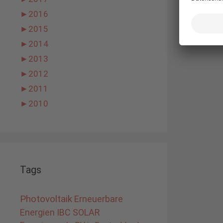
►
2016
►
2015
►
2014
►
2013
►
2012
►
2011
►
2010
Tags
Photovoltaik
Erneuerbare
Energien
IBC SOLAR