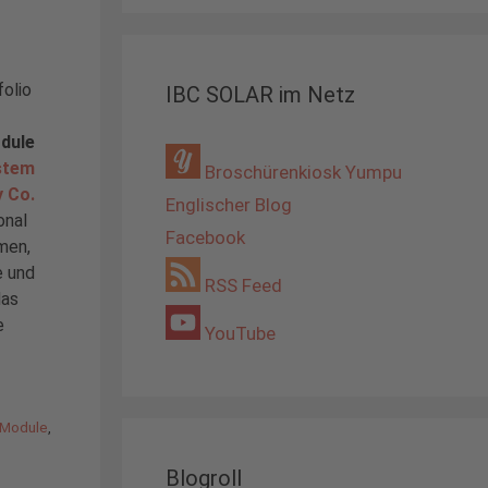
folio
IBC SOLAR im Netz
odule
stem
Broschürenkiosk Yumpu
y Co.
Englischer Blog
onal
Facebook
men,
e und
RSS Feed
das
e
YouTube
-Module
,
Blogroll