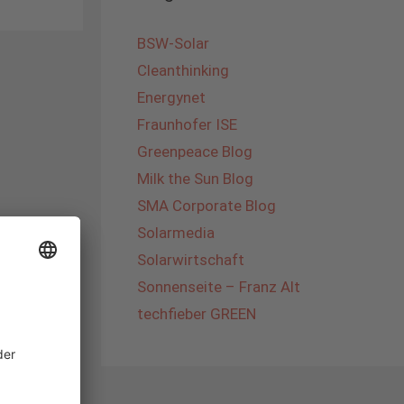
BSW-Solar
Cleanthinking
Energynet
Fraunhofer ISE
Greenpeace Blog
Milk the Sun Blog
SMA Corporate Blog
Solarmedia
Solarwirtschaft
Sonnenseite – Franz Alt
techfieber GREEN