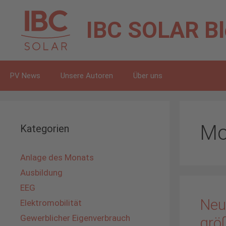
Zum
Inhalt
IBC SOLAR
B
springen
PV News
Unsere Autoren
Über uns
Mo
Kategorien
Anlage des Monats
Ausbildung
EEG
Neu
Elektromobilität
Gewerblicher Eigenverbrauch
grö