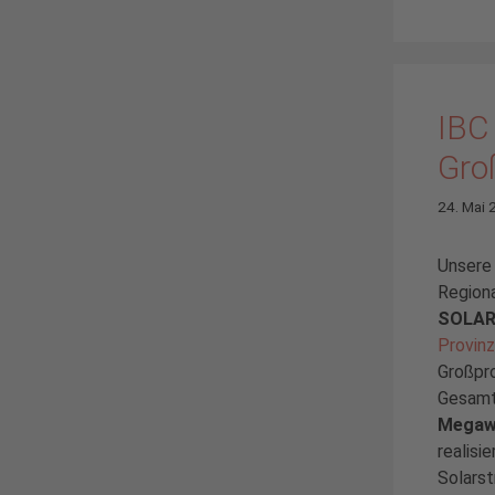
IBC
Gro
24. Mai 
Unsere 
Regiona
SOLAR
Provinz
Großpro
Gesamt
Megaw
realisie
Solars