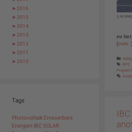
►
2016
►
2015
3,43 MWp 
►
2014
►
2013
ins Ne
►
2012
(
mehr…
►
2011
Kate
Anla
►
2010
Schl
EPC.
Projekt-
Komm
Tags
IBC
Photovoltaik
Erneuerbare
ano
Energien
IBC SOLAR