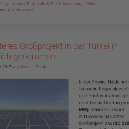
ürkiye
,
Merkez
,
Photovoltaik Türkei
,
Solarenergie Türkei
entar hinterlassen
eres Großprojekt in der Türkei in
rieb genommen
st 2017
von
Christina Pfeufer
In der Provinz Niğde hat
türkische Regionalgesel
eine Photovoltaikanlage
einer Gesamtleistung v
MWp
realisiert. Das ist
mittlerweile das dritte
Großprojekt, das
IBC SO