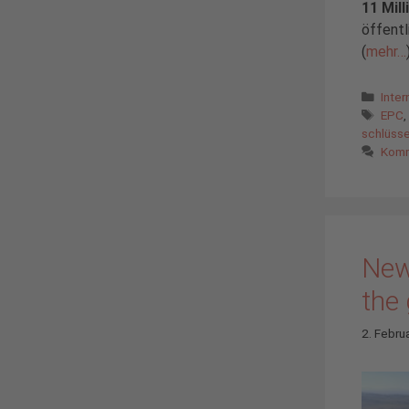
11 Mil
öffentl
(
mehr…
Kate
Inter
Schl
EPC
schlüsse
Komm
New
the 
2. Febru