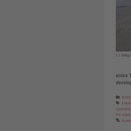
1.1 MWp i
entire 
develo
Kate
Inter
Schl
Eskis
operati
PV mark
Komm