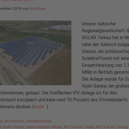
tember 2018
von
Iris Meyer
Unsere türkische
Regionalgesellschaft 
SOLAR Turkey hat in M
nahe der türkisch-bulg
Grenze, ein schlüsselfe
Solarkraftwerk mit eine
Gesamtleistung von 1,
MWp in Betrieb genom
Die Anlage wurde für E
Giyim Sanayi, ein große
nternehmen, gebaut. Die Freiflächen-PV-Anlage ist für den
rbrauch konzipiert und kann rund 70 Prozent des Strombedarfs
ehmens decken. (
mehr…
)
gorien
ge des Monats
,
Internationales
agwörter
e Giyim Sanayi
,
Güneş enerjisi türkiye
,
IBC SOLAR Türkei
,
IBC SOLAR Turkey