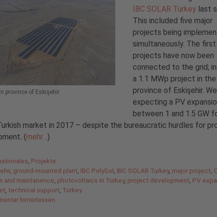
IBC SOLAR Turkey
last 
This included five major
projects being impleme
simultaneously. The first
projects have now been
connected to the grid; i
a 1.1 MWp project in the
province of Eskişehir. We
n province of Eskişehir
expecting a PV expansio
between 1 and 1.5 GW fo
Turkish market in 2017 – despite the bureaucratic hurdles for pr
pment. (
mehr…
)
gorien
nationales
,
Projekte
agwörter
ehir
,
ground-mounted plant
,
IBC PolySol
,
IBC SOLAR Turkey
,
major project
,
on and maintanence
,
photovoltaics in Turkey
,
project development
,
PV expa
et
,
technical support
,
Turkey
entar hinterlassen