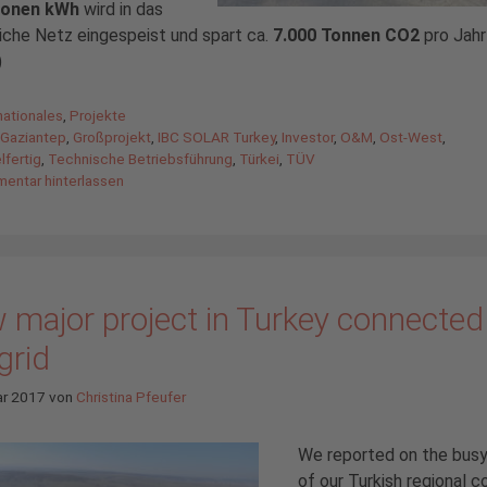
lionen kWh
wird in das
iche Netz eingespeist und spart ca.
7.000 Tonnen CO2
pro Jahr 
)
gorien
nationales
,
Projekte
agwörter
,
Gaziantep
,
Großprojekt
,
IBC SOLAR Turkey
,
Investor
,
O&M
,
Ost-West
,
lfertig
,
Technische Betriebsführung
,
Türkei
,
TÜV
entar hinterlassen
 major project in Turkey connected
grid
ar 2017
von
Christina Pfeufer
We reported on the bus
of our Turkish regional 