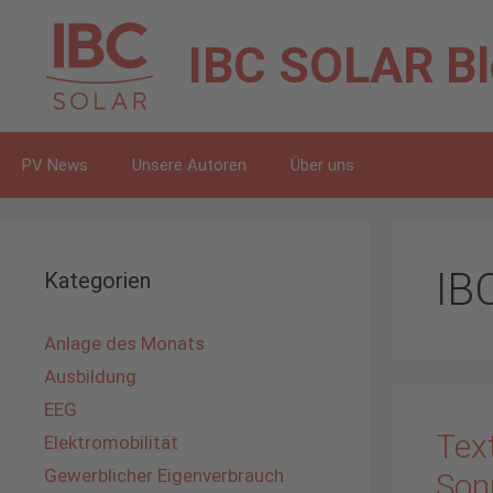
Zum
Inhalt
IBC SOLAR
B
springen
PV News
Unsere Autoren
Über uns
IB
Kategorien
Anlage des Monats
Ausbildung
EEG
Text
Elektromobilität
Gewerblicher Eigenverbrauch
Son