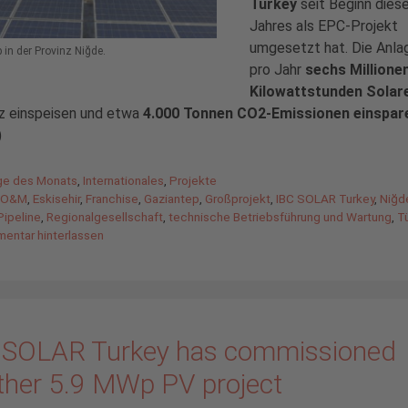
Turkey
seit Beginn dies
Jahres als EPC-Projekt
umgesetzt hat. Die Anla
in der Provinz Niğde.
pro Jahr
sechs Millione
Kilowattstunden Solar
tz einspeisen und etwa
4.000 Tonnen CO2-Emissionen einspar
)
gorien
ge des Monats
,
Internationales
,
Projekte
agwörter
 O&M
,
Eskisehir
,
Franchise
,
Gaziantep
,
Großprojekt
,
IBC SOLAR Turkey
,
Niğd
Pipeline
,
Regionalgesellschaft
,
technische Betriebsführung und Wartung
,
T
entar hinterlassen
 SOLAR Turkey has commissioned
ther 5.9 MWp PV project