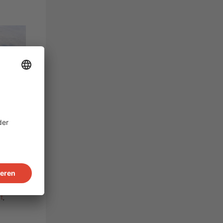
ear.
ct
,