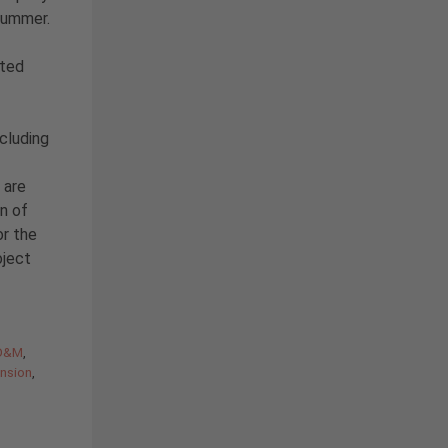
summer.
nted
ncluding
 are
n of
r the
oject
O&M
,
nsion
,