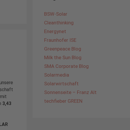
BSW-Solar
Cleanthinking
Energynet
Fraunhofer ISE
Greenpeace Blog
Milk the Sun Blog
SMA Corporate Blog
Solarmedia
 unsere
Solarwirtschaft
lschaft
Sonnenseite – Franz Alt
 mit
techfieber GREEN
on
3,43
LAR