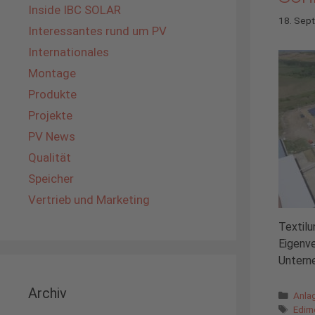
Inside IBC SOLAR
18. Sep
Interessantes rund um PV
Internationales
Montage
Produkte
Projekte
PV News
Qualität
Speicher
Vertrieb und Marketing
Textilu
Eigenve
Untern
Archiv
Kate
Anla
Schl
Edirn