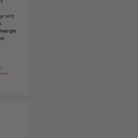
es
ge wird
n
energie
en
.
e
,
ürkei