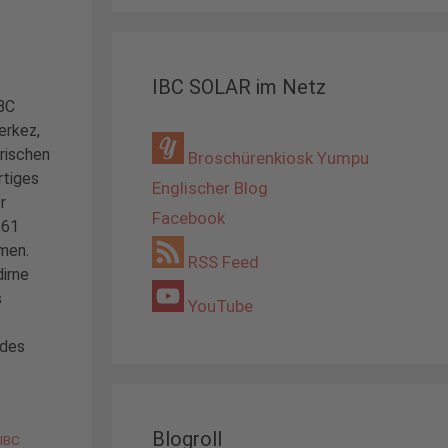
IBC SOLAR im Netz
IBC
erkez,
arischen
Broschürenkiosk Yumpu
rtiges
Englischer Blog
r
Facebook
161
men.
RSS Feed
dirne
s
YouTube
 des
Blogroll
,
IBC