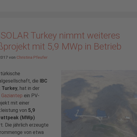
 SOLAR Turkey nimmt weiteres
ßprojekt mit 5,9 MWp in Betrieb
2017
von
Christina Pfeufer
türkische
lgesellschaft, die
IBC
 Turkey
, hat in der
 Gaziantep
ein PV-
jekt mit einer
leistung von
5,9
attpeak (MWp)
rt. Die jährlich erzeugte
trommenge von etwa