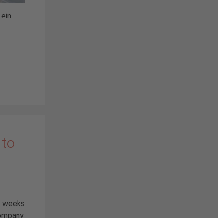
ein.
 to
y weeks
company