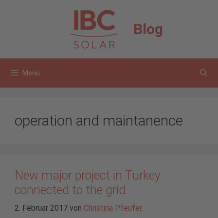
Zum
Inhalt
Blog
springen
Menü
operation and maintanence
New major project in Turkey
connected to the grid
2. Februar 2017
von
Christina Pfeufer