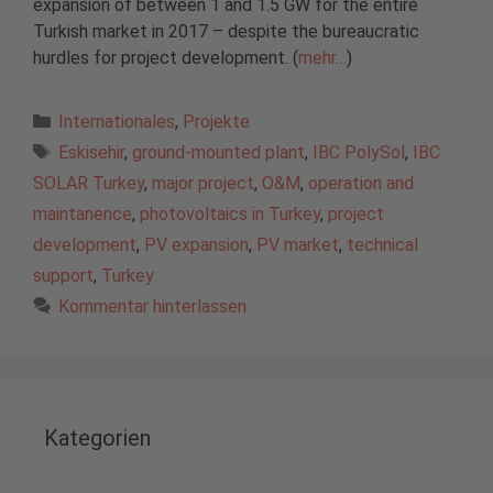
expansion of between 1 and 1.5 GW for the entire
Turkish market in 2017 – despite the bureaucratic
hurdles for project development. (
mehr…
)
Kategorien
Internationales
,
Projekte
Schlagwörter
Eskisehir
,
ground-mounted plant
,
IBC PolySol
,
IBC
SOLAR Turkey
,
major project
,
O&M
,
operation and
maintanence
,
photovoltaics in Turkey
,
project
development
,
PV expansion
,
PV market
,
technical
support
,
Turkey
Kommentar hinterlassen
Kategorien