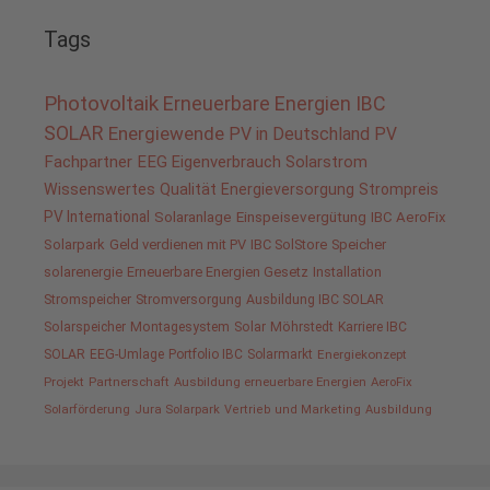
Tags
Photovoltaik
Erneuerbare Energien
IBC
SOLAR
Energiewende
PV in Deutschland
PV
Fachpartner
EEG
Eigenverbrauch
Solarstrom
Wissenswertes
Qualität
Energieversorgung
Strompreis
PV International
Solaranlage
Einspeisevergütung
IBC AeroFix
Solarpark
Geld verdienen mit PV
IBC SolStore
Speicher
solarenergie
Erneuerbare Energien Gesetz
Installation
Stromspeicher
Stromversorgung
Ausbildung IBC SOLAR
Solarspeicher
Montagesystem
Solar
Möhrstedt
Karriere IBC
SOLAR
EEG-Umlage
Portfolio IBC
Solarmarkt
Energiekonzept
Projekt
Partnerschaft
Ausbildung erneuerbare Energien
AeroFix
Solarförderung
Jura Solarpark
Vertrieb und Marketing
Ausbildung