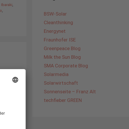
,
Ibaraki
,
jo
,
BSW-Solar
Cleanthinking
Energynet
Fraunhofer ISE
Greenpeace Blog
Milk the Sun Blog
SMA Corporate Blog
Solarmedia
Solarwirtschaft
Sonnenseite – Franz Alt
techfieber GREEN