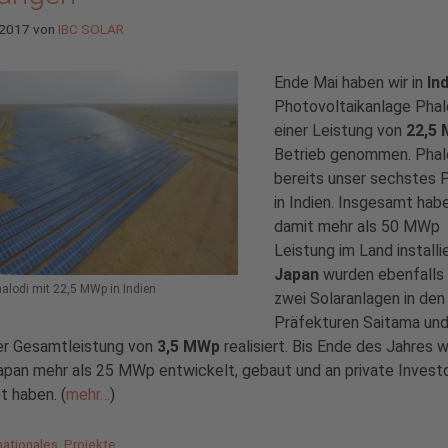
 2017
von
IBC SOLAR
Ende Mai haben wir in
In
Photovoltaikanlage Phal
einer Leistung von
22,5
Betrieb genommen. Phalo
bereits unser sechstes 
in Indien. Insgesamt hab
damit mehr als 50 MWp
Leistung im Land installie
Japan
wurden ebenfalls 
halodi mit 22,5 MWp in Indien
zwei Solaranlagen in den
Präfekturen Saitama und
ner Gesamtleistung von
3,5 MWp
realisiert. Bis Ende des Jahres 
Japan mehr als 25 MWp entwickelt, gebaut und an private Invest
t haben. (
mehr…
)
gorien
nationales
,
Projekte