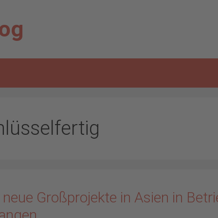
log
lüsselfertig
 neue Großprojekte in Asien in Betr
angen