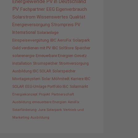
Energiewende
PV in Deutschland
PV
Fachpartner
EEG
Eigenverbrauch
Solarstrom
Wissenswertes
Qualität
Energieversorgung
Strompreis
PV
International
Solaranlage
Einspeisevergütung
IBC AeroFix
Solarpark
Geld verdienen mit PV
IBC SolStore
Speicher
solarenergie
Erneuerbare Energien Gesetz
Installation
Stromspeicher
Stromversorgung
Ausbildung IBC SOLAR
Solarspeicher
Montagesystem
Solar
Möhrstedt
Karriere IBC
SOLAR
EEG-Umlage
Portfolio IBC
Solarmarkt
Energiekonzept
Projekt
Partnerschaft
Ausbildung erneuerbare Energien
AeroFix
Solarförderung
Jura Solarpark
Vertrieb und
Marketing
Ausbildung