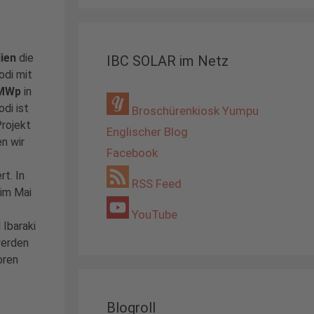
dien
die
IBC SOLAR im Netz
odi mit
 MWp
in
di ist
Broschürenkiosk Yumpu
Projekt
Englischer Blog
en wir
Facebook
rt. In
RSS Feed
im Mai
YouTube
 Ibaraki
werden
oren
Blogroll