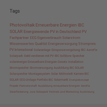
Tags
Photovoltaik
Erneuerbare Energien
IBC
SOLAR
Energiewende
PV in Deutschland
PV
Fachpartner
EEG
Eigenverbrauch
Solarstrom
Wissenswertes
Qualität
Energieversorgung
Strompreis
PV International
Solaranlage
Einspeisevergütung
IBC AeroFix
Solarpark
Geld verdienen mit PV
IBC SolStore
Speicher
solarenergie
Erneuerbare Energien Gesetz
Installation
Stromspeicher
Stromversorgung
Ausbildung IBC SOLAR
Solarspeicher
Montagesystem
Solar
Möhrstedt
Karriere IBC
SOLAR
EEG-Umlage
Portfolio IBC
Solarmarkt
Energiekonzept
Projekt
Partnerschaft
Ausbildung erneuerbare Energien
AeroFix
Solarförderung
Jura Solarpark
Vertrieb und Marketing
Ausbildung