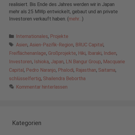
realisiert. Bis Ende des Jahres werden wir in Japan
mehr als 25 MWp entwickelt, gebaut und an private
Investoren verkauft haben. (
mehr…
)
Kategorien
Internationales
,
Projekte
Schlagwörter
Asien
,
Asien-Pazifik-Region
,
BRUC Capital
,
Freiflächenanlage
,
Großprojekte
,
Hiki
,
Ibaraki
,
Indien
,
Investoren
,
Ishioka
,
Japan
,
LN Bangur Group
,
Macquarie
Capital
,
Pedro Naranjo
,
Phalodi
,
Rajasthan
,
Saitama
,
schlüsselfertig
,
Shailendra Bebortha
Kommentar hinterlassen
Kategorien